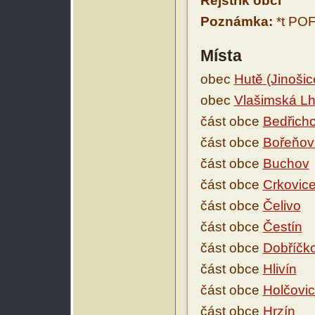
Rejstřík obcí
Poznámka:
*t PO
Místa
obec
Hutě (Jinošic
obec
Vlašimská L
část obce
Bedřich
část obce
Bořeňov
část obce
Buchov
část obce
Crkovice
část obce
Čelivo
část obce
Čestín
část obce
Dobříčk
část obce
Hlivín
část obce
Holčovi
část obce
Hrzín