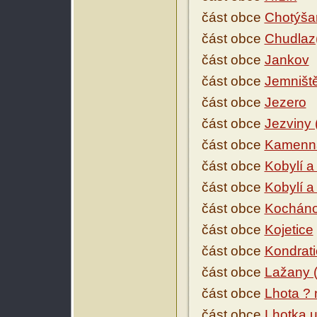
část obce
Chotýša
část obce
Chudlaz
část obce
Jankov
část obce
Jemništ
část obce
Jezero
část obce
Jezviny 
část obce
Kamenná
část obce
Kobylí a
část obce
Kobylí a
část obce
Kochán
část obce
Kojetice
část obce
Kondrati
část obce
Lažany (
část obce
Lhota ?
část obce
Lhotka u