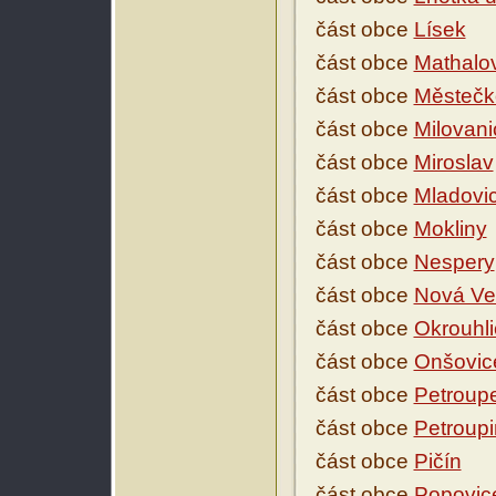
část obce
Lísek
část obce
Mathalo
část obce
Městečk
část obce
Milovani
část obce
Miroslav
část obce
Mladovi
část obce
Mokliny
část obce
Nespery
část obce
Nová Ve
část obce
Okrouhli
část obce
Onšovic
část obce
Petroup
část obce
Petroup
část obce
Pičín
část obce
Popovic