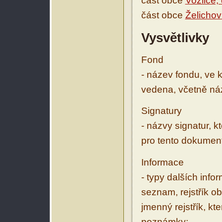
část obce
Vozlice,
část obce
Želicho
Vysvětlivky
Fond
- název fondu, ve 
vedena, včetně ná
Signatury
- názvy signatur, k
pro tento dokumen
Informace
- typy dalších inf
seznam, rejstřík ob
jmenný rejstřík, kt
poznámky: