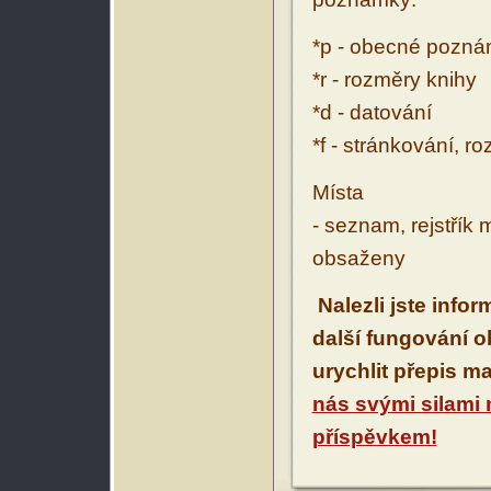
*p - obecné pozn
*r - rozměry knihy
*d - datování
*f - stránkování, r
Místa
- seznam, rejstřík 
obsaženy
Nalezli jste info
další fungování 
urychlit přepis m
nás svými silami
příspěvkem!