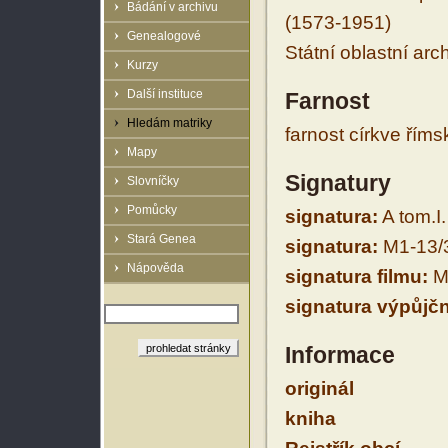
Bádání v archivu
(1573-1951)
Genealogové
Státní oblastní arc
Kurzy
Další instituce
Farnost
Hledám matriky
farnost církve řím
Mapy
Signatury
Slovníčky
Pomůcky
signatura:
A tom.I.
Stará Genea
signatura:
M1-13/
Nápověda
signatura filmu:
M
signatura výpůjčn
Informace
originál
kniha