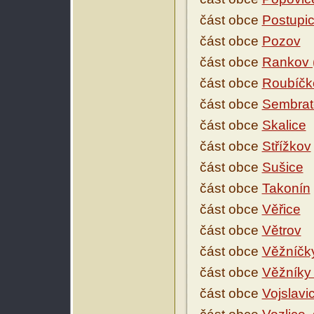
část obce
Postupi
část obce
Pozov
část obce
Rankov 
část obce
Roubíčk
část obce
Sembrat
část obce
Skalice
část obce
Střížkov
část obce
Sušice
část obce
Takonín
část obce
Věřice
část obce
Větrov
část obce
Věžníčk
část obce
Věžníky 
část obce
Vojslavi