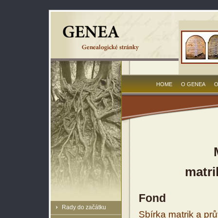
HOME
O GENEA
O
matri
Fond
Rady do začátku
Sbírka matrik a prů