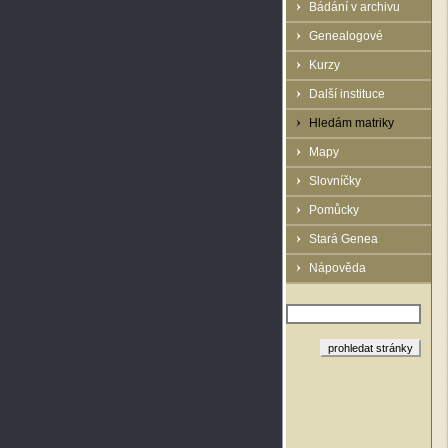
Bádání v archivu
Genealogové
Kurzy
Další instituce
Hledám matriky
Mapy
Slovníčky
Pomůcky
Stará Genea
Nápověda