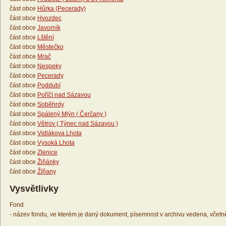
část obce
Hůrka (Pecerady)
část obce
Hvozdec
část obce
Javorník
část obce
Lštění
část obce
Městečko
část obce
Mrač
část obce
Nespeky
část obce
Pecerady
část obce
Poddubí
část obce
Poříčí nad Sázavou
část obce
Soběhrdy
část obce
Spálený Mlýn ( Čerčany )
část obce
Větrov ( Týnec nad Sázavou )
část obce
Vidlákova Lhota
část obce
Vysoká Lhota
část obce
Zlenice
část obce
Žiňánky
část obce
Žíňany
Vysvětlivky
Fond
- název fondu, ve kterém je daný dokument, písemnost v archivu vedena, včetn