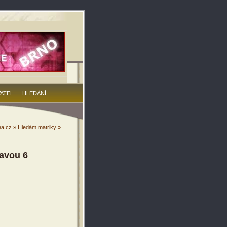
VATEL
HLEDÁNÍ
a.cz
»
Hledám matriky
»
zavou 6