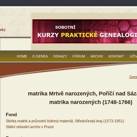
HOME
O GENEA
ODKAZY
FÓRUM
ARCHIV
KONTAKT
UŽI
Gene
matrika Mrtvě narozených, Poříčí nad Sá
matrika narozených (1748-1766)
Fond
Sbírka matrik a průvodní listinný materiál, Středočeský kraj (1573-1951)
Státní oblastní archiv v Praze