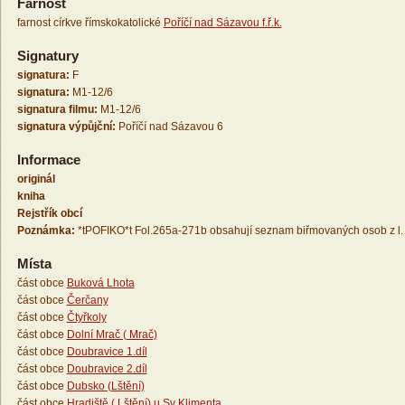
Farnost
farnost církve římskokatolické
Poříčí nad Sázavou f.ř.k.
Signatury
signatura:
F
signatura:
M1-12/6
signatura filmu:
M1-12/6
signatura výpůjční:
Poříčí nad Sázavou 6
Informace
originál
kniha
Rejstřík obcí
Poznámka:
*tPOFIKO*t Fol.265a-271b obsahují seznam biřmovaných osob z l.
Místa
část obce
Buková Lhota
část obce
Čerčany
část obce
Čtyřkoly
část obce
Dolní Mrač ( Mrač)
část obce
Doubravice 1.díl
část obce
Doubravice 2.díl
část obce
Dubsko (Lštění)
část obce
Hradiště ( Lštění) u Sv Klimenta