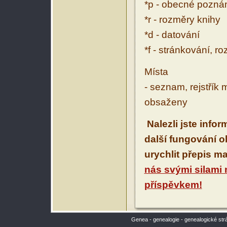
*p - obecné pozn
*r - rozměry knihy
*d - datování
*f - stránkování, r
Místa
- seznam, rejstřík 
obsaženy
Nalezli jste info
další fungování 
urychlit přepis m
nás svými silami
příspěvkem!
Genea - genealogie - genealogické str