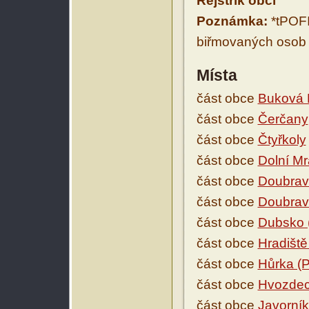
Rejstřík obcí
Poznámka:
*tPOFI
biřmovaných osob 
Místa
část obce
Buková 
část obce
Čerčany
část obce
Čtyřkoly
část obce
Dolní Mr
část obce
Doubravi
část obce
Doubravi
část obce
Dubsko (
část obce
Hradiště
část obce
Hůrka (
část obce
Hvozde
část obce
Javorník