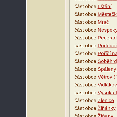
část obce
Lštění
část obce
Městečk
část obce
Mrač
část obce
Nespek
část obce
Pecerad
část obce
Poddubí
část obce
Poříčí 
část obce
Soběhrd
část obce
Spálený 
část obce
Větrov (
část obce
Vidlákov
část obce
Vysoká 
část obce
Zlenice
část obce
Žiňánky
část obce
Žíňany