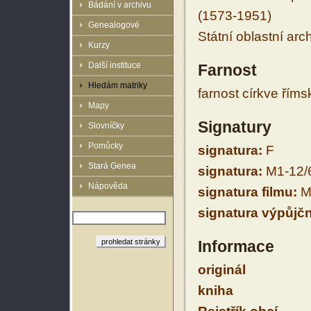
Bádání v archivu
(1573-1951)
Genealogové
Státní oblastní arc
Kurzy
Další instituce
Farnost
Hledám matriky
farnost církve řím
Mapy
Signatury
Slovníčky
Pomůcky
signatura:
F
Stará Genea
signatura:
M1-12/
Nápověda
signatura filmu:
M
signatura výpůjčn
Informace
originál
kniha