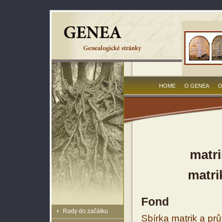
HOME
O GENEA
O
matri
matri
Fond
Rady do začátku
Sbírka matrik a prů