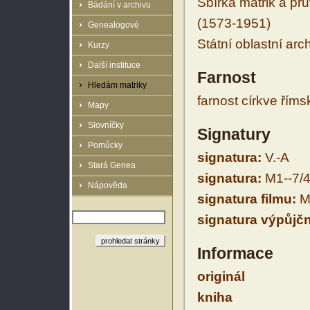
Sbírka matrik a prů
Bádání v archivu
(1573-1951)
Genealogové
Státní oblastní arc
Kurzy
Další instituce
Farnost
Hledám matriky
farnost církve řím
Mapy
Slovníčky
Signatury
Pomůcky
signatura:
V.-A
Stará Genea
signatura:
M1--7/
Nápověda
signatura filmu:
M1
signatura výpůjčn
Informace
originál
kniha