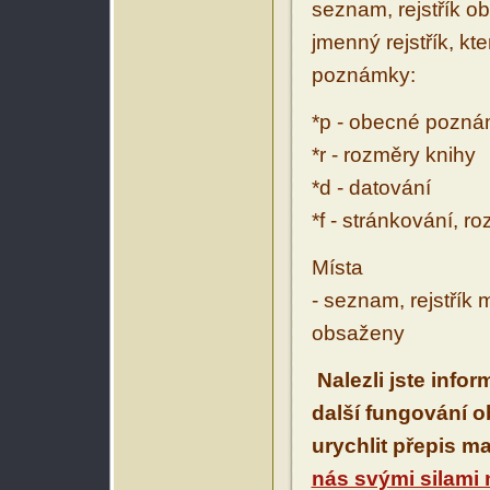
seznam, rejstřík ob
jmenný rejstřík, kt
poznámky:
*p - obecné pozn
*r - rozměry knihy
*d - datování
*f - stránkování, r
Místa
- seznam, rejstřík 
obsaženy
Nalezli jste info
další fungování 
urychlit přepis m
nás svými silami