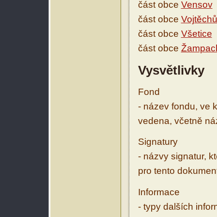
část obce
Vensov
část obce
Vojtěch
část obce
Všetice
část obce
Žampac
Vysvětlivky
Fond
- název fondu, ve 
vedena, včetně ná
Signatury
- názvy signatur, k
pro tento dokumen
Informace
- typy dalších inf