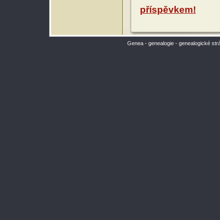
příspěvkem!
Genea - genealogie - genealogické str