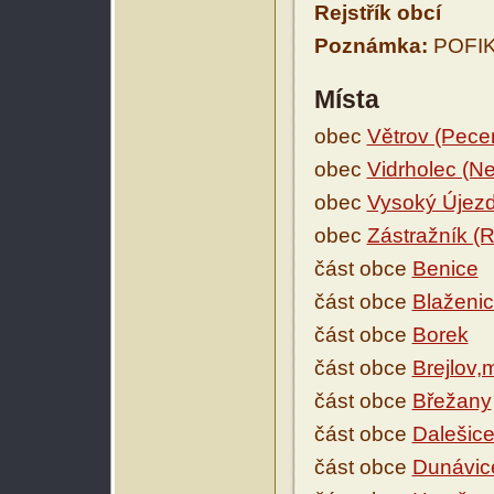
Rejstřík obcí
Poznámka:
POFIKO
Místa
obec
Větrov (Pece
obec
Vidrholec (N
obec
Vysoký Újez
obec
Zástražník 
část obce
Benice
část obce
Blaženi
část obce
Borek
část obce
Brejlov,
část obce
Břežany
část obce
Dalešic
část obce
Dunávic