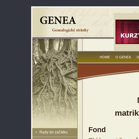
HOME
O GENEA
O
matrik
Fond
Rady do začátku