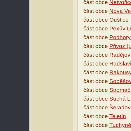
část obce
Netvořic
část obce
Nová Ve
část obce
Ouštice
část obce
Pexův Lu
část obce
Podhory
část obce
Přivoz (
část obce
Radějov
část obce
Radslav
část obce
Rakousy
část obce
Soběšov
část obce
Stromač
část obce
Suchá L
část obce
Šeradov
část obce
Teletín
část obce
Tuchyn