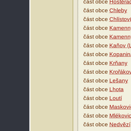
část obce
Hostěra
část obce
Chleby
část obce
Chlístov
část obce
Kamenný
část obce
Kamenný
část obce
Kaňov (
část obce
Kopanin
část obce
Krňany
část obce
Krořáko
část obce
Lešany
část obce
Lhota
část obce
Loutí
část obce
Maskovi
část obce
Mlékovi
část obce
Nedvězí