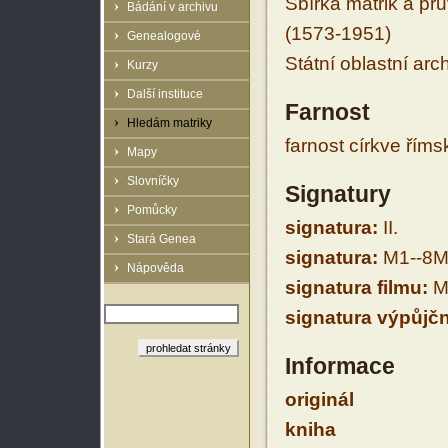
Sbírka matrik a prů
Bádání v archivu
(1573-1951)
Genealogové
Státní oblastní arc
Kurzy
Další instituce
Farnost
Hledám matriky
farnost církve řím
Mapy
Slovníčky
Signatury
Pomůcky
signatura:
II.
Stará Genea
signatura:
M1--8M
Nápověda
signatura filmu:
M
signatura výpůjčn
Informace
originál
kniha