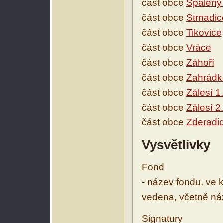
část obce
Spálený
část obce
Strnadic
část obce
Tikovice
část obce
Vráce
část obce
Záhoří
část obce
Zahrádk
část obce
Zálesí 1.
část obce
Zálesí 2.
část obce
Zderadi
Vysvětlivky
Fond
- název fondu, ve 
vedena, včetně ná
Signatury