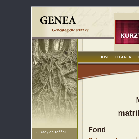
HOME
O GENEA
O
matri
Fond
Rady do začátku