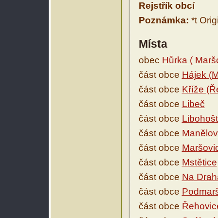
Rejstřík obcí
Poznámka:
*t Orig
Místa
obec
Hůrka ( Marš
část obce
Hájek (M
část obce
Kříže (Ř
část obce
Libeč
část obce
Libohoš
část obce
Manělov
část obce
Maršovi
část obce
Mstětice
část obce
Na Drahá
část obce
Podmarš
část obce
Řehovic