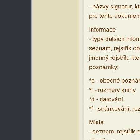
- názvy signatur, k
pro tento dokumen
Informace
- typy dalších inf
seznam, rejstřík ob
jmenný rejstřík, kt
poznámky:
*p - obecné pozn
*r - rozměry knihy
*d - datování
*f - stránkování, r
Místa
- seznam, rejstřík 