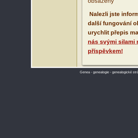
obsaženy
Nalezli jste info
další fungování 
urychlit přepis m
nás svými silami
příspěvkem!
Genea - genealogie - genealogické str