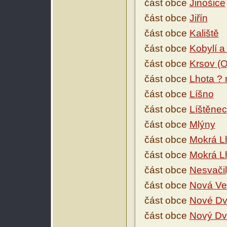
část obce
Jinošice
část obce
Jiřín
část obce
Kaliště
část obce
Kobylí a
část obce
Krsov (O
část obce
Lhota ?
část obce
Líšno
část obce
Líštěnec
část obce
Mlýny
část obce
Mokrá L
část obce
Mokrá L
část obce
Nesvači
část obce
Nová Ve
část obce
Nové Dvo
část obce
Nový Dv