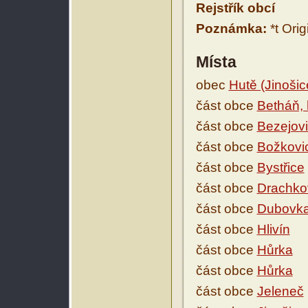
Rejstřík obcí
Poznámka:
*t Orig
Místa
obec
Hutě (Jinošic
část obce
Betháň, 
část obce
Bezejov
část obce
Božkovi
část obce
Bystřice
část obce
Drachko
část obce
Dubovk
část obce
Hlivín
část obce
Hůrka
část obce
Hůrka
část obce
Jeleneč