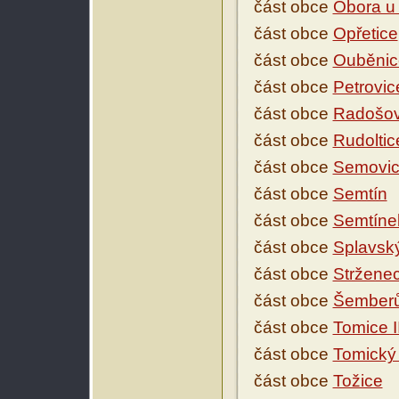
část obce
Obora u 
část obce
Opřetice
část obce
Ouběnic
část obce
Petrovic
část obce
Radošov
část obce
Rudoltic
část obce
Semovi
část obce
Semtín
část obce
Semtíne
část obce
Splavský
část obce
Stržene
část obce
Šemberův
část obce
Tomice I
část obce
Tomický 
část obce
Tožice