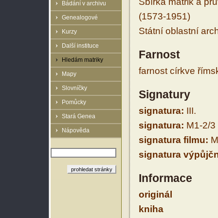
Sbírka matrik a prů
Bádání v archivu
(1573-1951)
Genealogové
Státní oblastní arc
Kurzy
Další instituce
Farnost
Hledám matriky
farnost církve řím
Mapy
Slovníčky
Signatury
Pomůcky
signatura:
III.
Stará Genea
signatura:
M1-2/3
Nápověda
signatura filmu:
M
signatura výpůjčn
Informace
originál
kniha