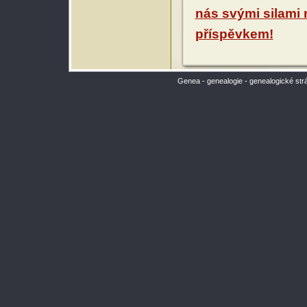
nás svými silami
příspěvkem!
Genea - genealogie - genealogické str