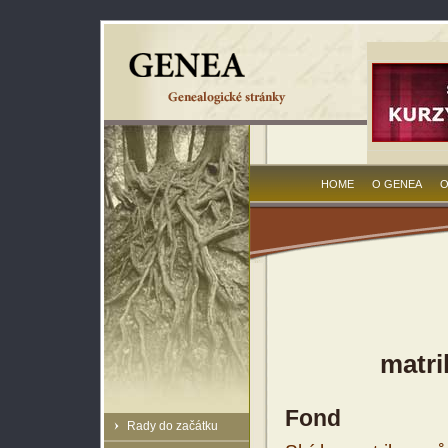
HOME
O GENEA
O
matri
Fond
Rady do začátku