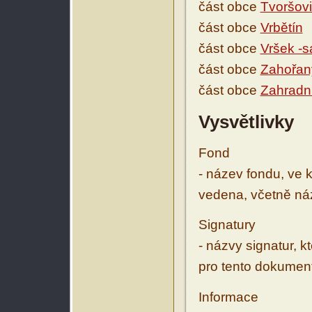
část obce
Tvoršov
část obce
Vrbětín
část obce
Vršek -
část obce
Zahořan
část obce
Zahradn
Vysvětlivky
Fond
- název fondu, ve 
vedena, včetně ná
Signatury
- názvy signatur, k
pro tento dokumen
Informace