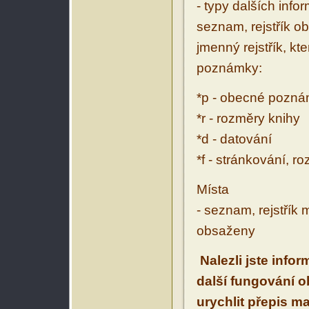
- typy dalších inf
seznam, rejstřík ob
jmenný rejstřík, kt
poznámky:
*p - obecné pozn
*r - rozměry knihy
*d - datování
*f - stránkování, r
Místa
- seznam, rejstřík 
obsaženy
Nalezli jste info
další fungování 
urychlit přepis m