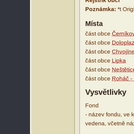
Rejstřík obcí
Poznámka:
*t Ori
Místa
část obce
Černíko
část obce
Dolopla
část obce
Chvojín
část obce
Lipka
část obce
Neštětic
část obce
Roháč - 
Vysvětlivky
Fond
- název fondu, ve 
vedena, včetně ná