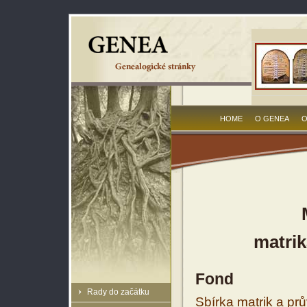
HOME
O GENEA
O
matrik
Fond
Rady do začátku
Sbírka matrik a prů