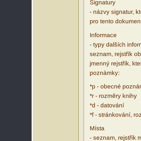
Signatury
- názvy signatur, k
pro tento dokumen
Informace
- typy dalších inf
seznam, rejstřík ob
jmenný rejstřík, kt
poznámky:
*p - obecné pozn
*r - rozměry knihy
*d - datování
*f - stránkování, r
Místa
- seznam, rejstřík 