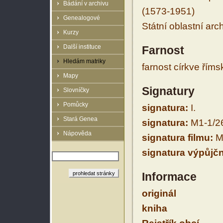
Bádání v archivu
(1573-1951)
Genealogové
Státní oblastní arc
Kurzy
Další instituce
Farnost
Hledám matriky
farnost církve řím
Mapy
Signatury
Slovníčky
Pomůcky
signatura:
I.
Stará Genea
signatura:
M1-1/2
Nápověda
signatura filmu:
M
signatura výpůjčn
Informace
originál
kniha