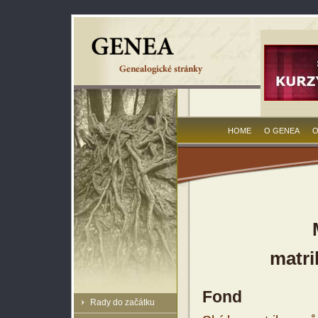
HOME
O GENEA
O
matri
Fond
Rady do začátku