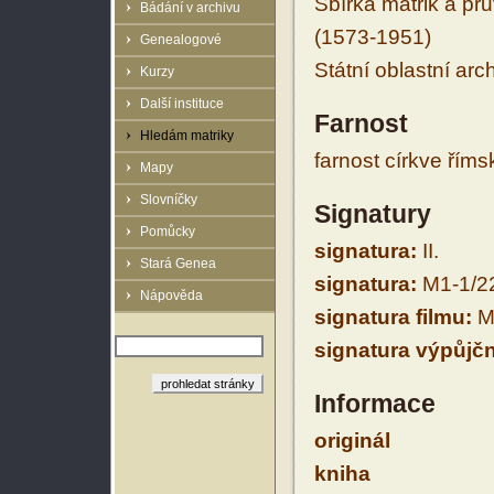
Sbírka matrik a prů
Bádání v archivu
(1573-1951)
Genealogové
Státní oblastní arc
Kurzy
Další instituce
Farnost
Hledám matriky
farnost církve řím
Mapy
Slovníčky
Signatury
Pomůcky
signatura:
II.
Stará Genea
signatura:
M1-1/2
Nápověda
signatura filmu:
M
signatura výpůjčn
Informace
originál
kniha