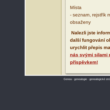
Místa
- seznam, rejstřík 
obsaženy
Nalezli jste info
další fungování 
urychlit přepis m
nás svými silami
příspěvkem!
Genea - genealogie - genealogické str