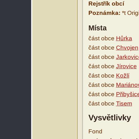
Rejstřík obcí
Poznámka:
*t Ori
Místa
část obce
Hůrka
část obce
Chvojen
část obce
Jarkovic
část obce
Jírovice
část obce
Kožlí
část obce
Mariáno
část obce
Přibyšic
část obce
Tisem
Vysvětlivky
Fond