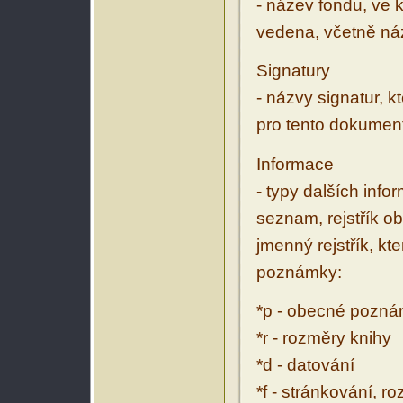
- název fondu, ve 
vedena, včetně ná
Signatury
- názvy signatur, k
pro tento dokumen
Informace
- typy dalších inf
seznam, rejstřík ob
jmenný rejstřík, kt
poznámky:
*p - obecné pozn
*r - rozměry knihy
*d - datování
*f - stránkování, r