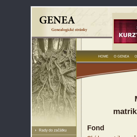
HOME
O GENEA
O
matrik
Fond
Rady do začátku