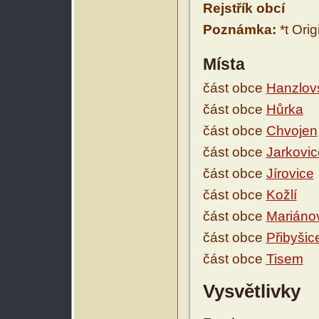
Rejstřík obcí
Poznámka:
*t Orig
Místa
část obce
Hanzlov
část obce
Hůrka
část obce
Chvojen
část obce
Jarkovic
část obce
Jírovice
část obce
Kožlí
část obce
Mariáno
část obce
Přibyšic
část obce
Tisem
Vysvětlivky