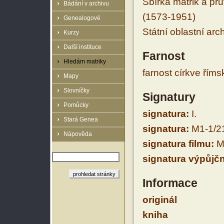
Sbírka matrik a prů
Bádání v archivu
(1573-1951)
Genealogové
Státní oblastní arc
Kurzy
Další instituce
Farnost
Hledám matriky
farnost církve řím
Mapy
Slovníčky
Signatury
Pomůcky
signatura:
I.
Stará Genea
signatura:
M1-1/2
Nápověda
signatura filmu:
M
signatura výpůjčn
Informace
originál
kniha