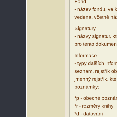
Fond
- název fondu, ve 
vedena, včetně ná
Signatury
- názvy signatur, k
pro tento dokumen
Informace
- typy dalších inf
seznam, rejstřík ob
jmenný rejstřík, kt
poznámky:
*p - obecné pozn
*r - rozměry knihy
*d - datování