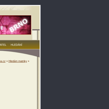
VATEL
HLEDÁNÍ
a.cz
»
Hledám matriky
»