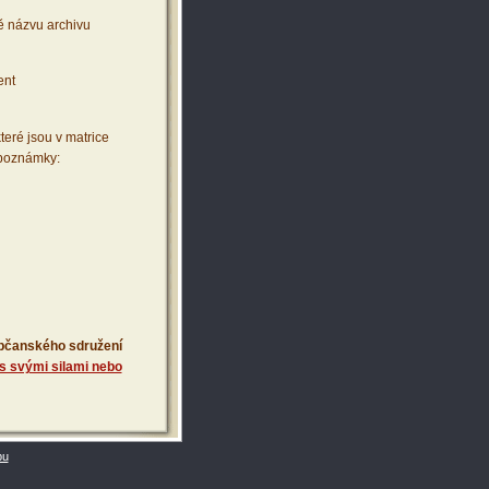
ě názvu archivu
ent
teré jsou v matrice
 poznámky:
 občanského sdružení
s svými silami nebo
bu