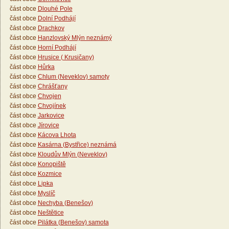
část obce
Dlouhé Pole
část obce
Dolní Podhájí
část obce
Drachkov
část obce
Hanzlovský Mlýn neznámý
část obce
Horní Podhájí
část obce
Hrusice ( Krusičany)
část obce
Hůrka
část obce
Chlum (Neveklov) samoty
část obce
Chrášťany
část obce
Chvojen
část obce
Chvojínek
část obce
Jarkovice
část obce
Jírovice
část obce
Kácova Lhota
část obce
Kasárna (Bystřice) neznámá
část obce
Kloudův Mlýn (Neveklov)
část obce
Konopiště
část obce
Kozmice
část obce
Lipka
část obce
Myslíč
část obce
Nechyba (Benešov)
část obce
Neštětice
část obce
Pilátka (Benešov) samota