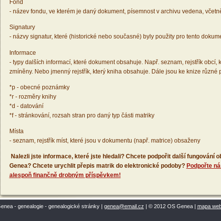
Fond
- název fondu, ve kterém je daný dokument, písemnost v archivu vedena, včetn
Signatury
- názvy signatur, které (historické nebo současné) byly použity pro tento dokum
Informace
- typy dalších informací, které dokument obsahuje. Např. seznam, rejstřík obcí, k
zmíněny. Nebo jmenný rejstřík, který kniha obsahuje. Dále jsou ke knize různé
*p - obecné poznámky
*r - rozměry knihy
*d - datování
*f - stránkování, rozsah stran pro daný typ části matriky
Místa
- seznam, rejstřík míst, které jsou v dokumentu (např. matrice) obsaženy
Nalezli jste informace, které jste hledali? Chcete podpořit další fungování
Genea? Chcete urychlit přepis matrik do elektronické podoby?
Podpořte ná
alespoň finančně drobným příspěvkem!
enea - genealogie - genealogické stránky |
genea@email.cz
| © 2012 OS Genea |
mapa we