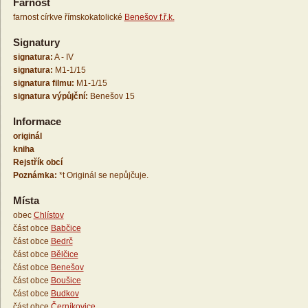
Farnost
farnost církve římskokatolické
Benešov f.ř.k.
Signatury
signatura:
A - IV
signatura:
M1-1/15
signatura filmu:
M1-1/15
signatura výpůjční:
Benešov 15
Informace
originál
kniha
Rejstřík obcí
Poznámka:
*t Originál se nepůjčuje.
Místa
obec
Chlístov
část obce
Babčice
část obce
Bedrč
část obce
Bělčice
část obce
Benešov
část obce
Boušice
část obce
Budkov
část obce
Černíkovice