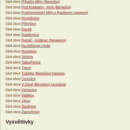
část obce
Plíhalův Mlýn (Benešov)
část obce
Pod Kostelem - mlýn (Benešov)
část obce
Podčernoleský Mlýn u Radíkovic zatopený
část obce
Pomněnice
část obce
Přibyšice
část obce
Racek
část obce
Radíkovice
část obce
Roháč - hostinec (Neveklov)
část obce
Roubíčkova Lhota
část obce
Rousínov
část obce
Skalice
část obce
Tatouňovice
část obce
Tisem
část obce
Tužinka (Benešov) hájovna
část obce
Úročnice
část obce
V Údolí (Benešov) neznámá
část obce
Václavice
část obce
Vatěkov
část obce
Vlkov
část obce
Zbožnice
část obce
Žabovřesky
Vysvětlivky