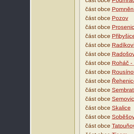
část obce
Podmrač
část obce
Pomněn
část obce
Pozov
část obce
Proseni
část obce
Přibyšic
část obce
Radíkov
část obce
Radošov
část obce
Roháč - 
část obce
Rousíno
část obce
Řehenic
část obce
Sembrat
část obce
Semovi
část obce
Skalice
část obce
Soběšov
část obce
Tatouňo