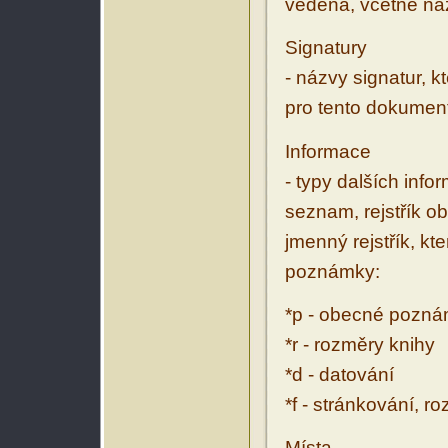
vedena, včetně ná
Signatury
- názvy signatur, k
pro tento dokumen
Informace
- typy dalších inf
seznam, rejstřík ob
jmenný rejstřík, kt
poznámky:
*p - obecné pozn
*r - rozměry knihy
*d - datování
*f - stránkování, r
Místa