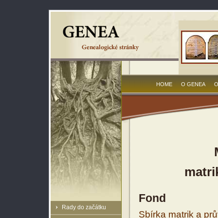
HOME
O GENEA
O
matri
Fond
Rady do začátku
Sbírka matrik a prů