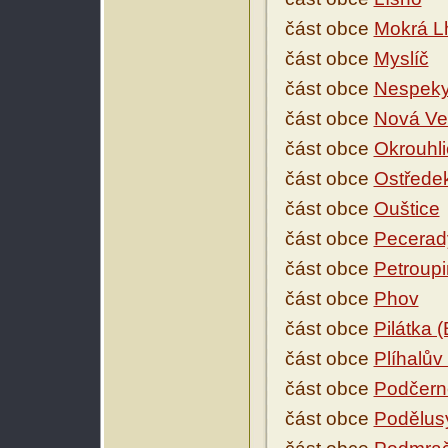
část obce
Mokrá L
část obce
Myslíč
část obce
Nespek
část obce
Nová Ve
část obce
Okrouhli
část obce
Ostřede
část obce
Ouštice
část obce
Pecerad
část obce
Petroup
část obce
Phov
část obce
Pilátka 
část obce
Plíhalův
část obce
Podčern
část obce
Podělus