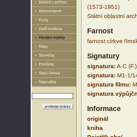
Bádání v archivu
(1573-1951)
Genealogové
Státní oblastní arc
Kurzy
Další instituce
Farnost
Hledám matriky
farnost církve řím
Mapy
Signatury
Slovníčky
Pomůcky
signatura:
A-C (F.)
Stará Genea
signatura:
M1-1/1
Nápověda
signatura filmu:
M
signatura výpůjčn
Informace
originál
kniha