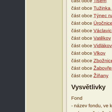
část obce
Tisem
část obce
Tužinka
část obce
Týnec n
část obce
Úročnic
část obce
Václavi
část obce
Vatěkov
část obce
Vidlákov
část obce
Vlkov
část obce
Zbožnic
část obce
Žabovře
část obce
Žíňany
Vysvětlivky
Fond
- název fondu, ve 