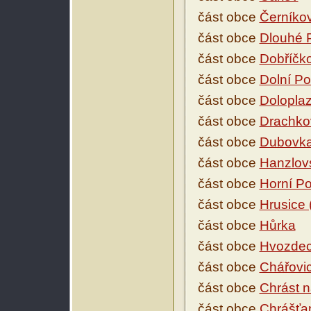
část obce
Černíko
část obce
Dlouhé 
část obce
Dobříčk
část obce
Dolní Po
část obce
Dolopla
část obce
Drachko
část obce
Dubovk
část obce
Hanzlov
část obce
Horní Po
část obce
Hrusice 
část obce
Hůrka
část obce
Hvozde
část obce
Chářovi
část obce
Chrást 
část obce
Chrášťa