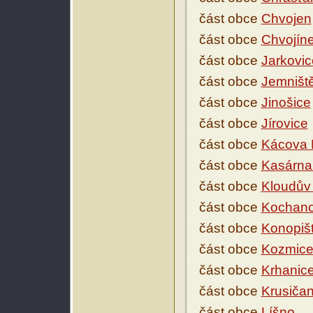
část obce
Chvojen
část obce
Chvojín
část obce
Jarkovic
část obce
Jemništ
část obce
Jinošice
část obce
Jírovice
část obce
Kácova 
část obce
Kasárna
část obce
Kloudův
část obce
Kochan
část obce
Konopiš
část obce
Kozmic
část obce
Krhanic
část obce
Krusiča
část obce
Líšno