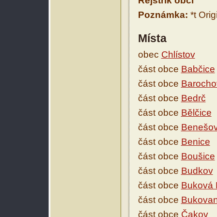
Rejstřík obcí
Poznámka:
*t Orig
Místa
obec
Chlístov
část obce
Babčice
část obce
Barocho
část obce
Bedrč
část obce
Bělčice
část obce
Benešo
část obce
Benice
část obce
Boušice
část obce
Budkov
část obce
Buková 
část obce
Bukova
část obce
Čakov