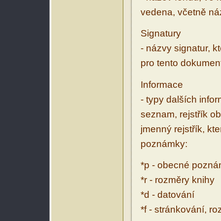
vedena, včetně ná
Signatury
- názvy signatur, k
pro tento dokumen
Informace
- typy dalších inf
seznam, rejstřík ob
jmenný rejstřík, kt
poznámky:
*p - obecné pozn
*r - rozměry knihy
*d - datování
*f - stránkování, r