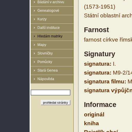
Bádání v archivu
(1573-1951)
Genealogové
Státní oblastní arc
Kurzy
Další instituce
Farnost
Hledám matriky
farnost církve řím
Mapy
Signatury
Slovníčky
Pomůcky
signatura:
I.
Stará Genea
signatura:
M9-2/1
Nápověda
signatura filmu:
M
signatura výpůjčn
Informace
originál
kniha