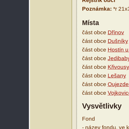
Rejstřík obcí
Poznámka:
*r 21x
Místa
část obce
Dřínov
část obce
Dušníky
část obce
Hostín u
část obce
Jedibab
část obce
Křivous
část obce
Lešany
část obce
Oujezde
část obce
Vojkovic
Vysvětlivky
Fond
- název fondu, ve 