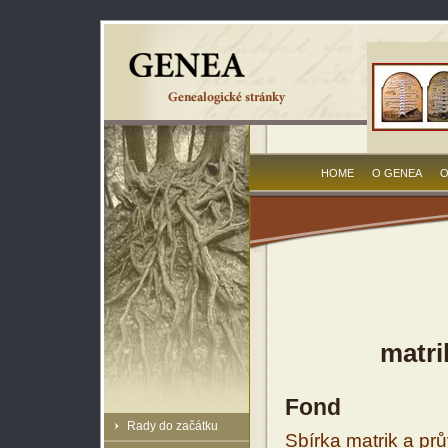
HOME
O GENEA
O
matri
Fond
Rady do začátku
Sbírka matrik a prů