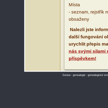
Místa
- seznam, rejstřík 
obsaženy
Nalezli jste info
další fungování 
urychlit přepis m
nás svými silami
příspěvkem!
Genea - genealogie - genealogické str