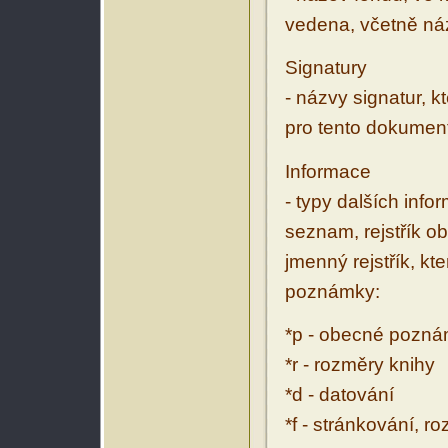
vedena, včetně ná
Signatury
- názvy signatur, k
pro tento dokumen
Informace
- typy dalších inf
seznam, rejstřík ob
jmenný rejstřík, kt
poznámky:
*p - obecné pozn
*r - rozměry knihy
*d - datování
*f - stránkování, r