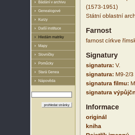
Bádání v archivu
(1573-1951)
Genealogové
Státní oblastní arc
Kurzy
Další instituce
Farnost
Hledám matriky
farnost církve řím
Mapy
Signatury
Slovníčky
Pomůcky
signatura:
V.
Stará Genea
signatura:
M9-2/3
Nápověda
signatura filmu:
M
signatura výpůjčn
Informace
originál
kniha