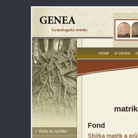
HOME
O GENEA
O
matrik
Fond
Rady do začátku
Sbírka matrik a prů