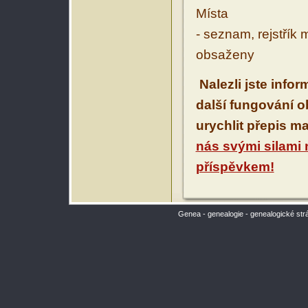
Místa
- seznam, rejstřík 
obsaženy
Nalezli jste info
další fungování 
urychlit přepis m
nás svými silami
příspěvkem!
Genea - genealogie - genealogické str