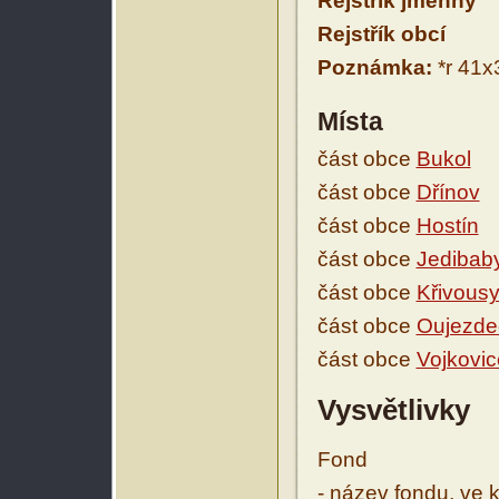
Rejstřík jmenný
Rejstřík obcí
Poznámka:
*r 41x
Místa
část obce
Bukol
část obce
Dřínov
část obce
Hostín
část obce
Jedibab
část obce
Křivous
část obce
Oujezde
část obce
Vojkovic
Vysvětlivky
Fond
- název fondu, ve 