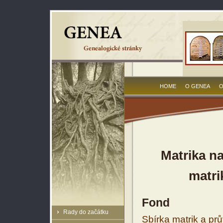
HOME
O GENEA
O
Matrika na
matri
Fond
Rady do začátku
Sbírka matrik a prů