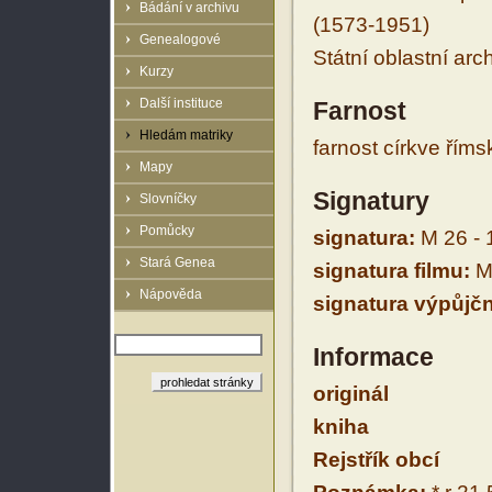
Bádání v archivu
(1573-1951)
Genealogové
Státní oblastní arc
Kurzy
Další instituce
Farnost
Hledám matriky
farnost církve řím
Mapy
Signatury
Slovníčky
Pomůcky
signatura:
M 26 - 
Stará Genea
signatura filmu:
M 
Nápověda
signatura výpůjčn
Informace
originál
kniha
Rejstřík obcí