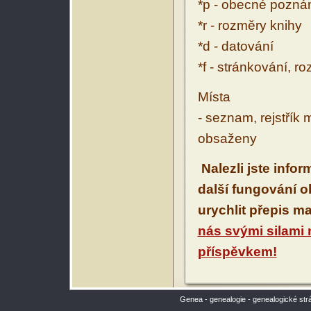
*p - obecné pozn
*r - rozměry knihy
*d - datování
*f - stránkování, r
Místa
- seznam, rejstřík 
obsaženy
Nalezli jste info
další fungování 
urychlit přepis m
nás svými silami
příspěvkem!
Genea - genealogie - genealogické str