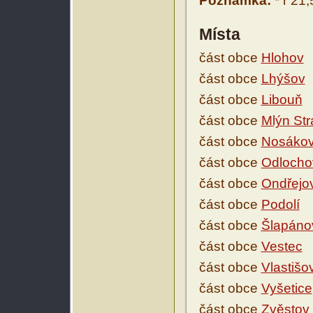
Poznámka:
* r 21,
Místa
část obce
Hlohov
část obce
Lhýšov
část obce
Libouň
část obce
Mlýn Str
část obce
Nosáko
část obce
Odlocho
část obce
Ondřejo
část obce
Podolí
část obce
Šlapáno
část obce
Vestec
část obce
Vlastišo
část obce
Vyšetice
část obce
Zvěstov