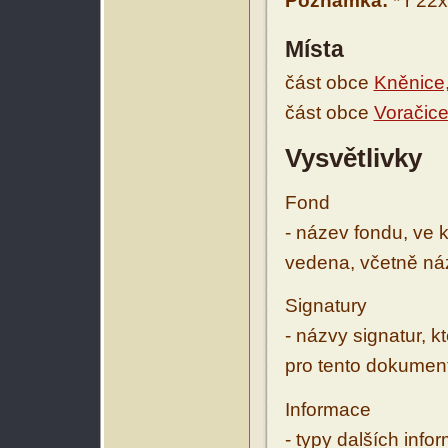
Poznámka:
* r 22
Místa
část obce
Kněnice,
část obce
Voračic
Vysvětlivky
Fond
- název fondu, ve 
vedena, včetně ná
Signatury
- názvy signatur, k
pro tento dokumen
Informace
- typy dalších inf