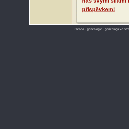
nás svými silami
příspěvkem!
Genea - genealogie - genealogické str