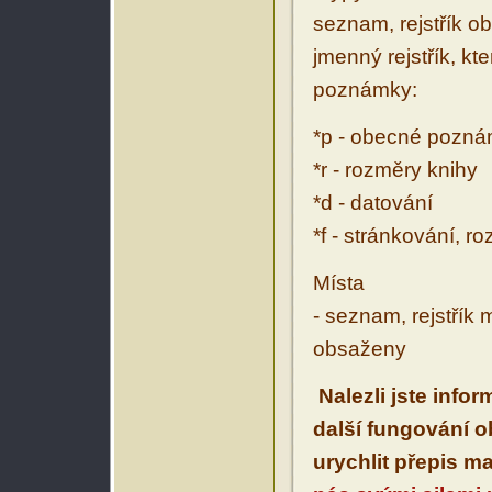
seznam, rejstřík ob
jmenný rejstřík, kt
poznámky:
*p - obecné pozn
*r - rozměry knihy
*d - datování
*f - stránkování, r
Místa
- seznam, rejstřík 
obsaženy
Nalezli jste info
další fungování 
urychlit přepis m