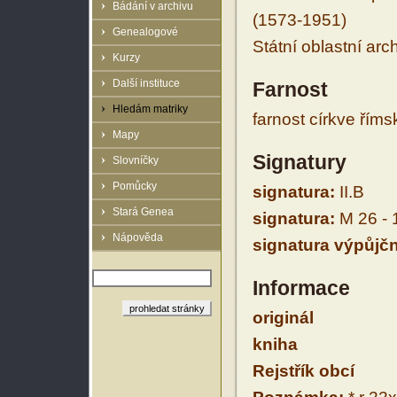
Bádání v archivu
(1573-1951)
Genealogové
Státní oblastní arc
Kurzy
Další instituce
Farnost
Hledám matriky
farnost církve řím
Mapy
Signatury
Slovníčky
Pomůcky
signatura:
II.B
Stará Genea
signatura:
M 26 - 
Nápověda
signatura výpůjčn
Informace
originál
kniha
Rejstřík obcí