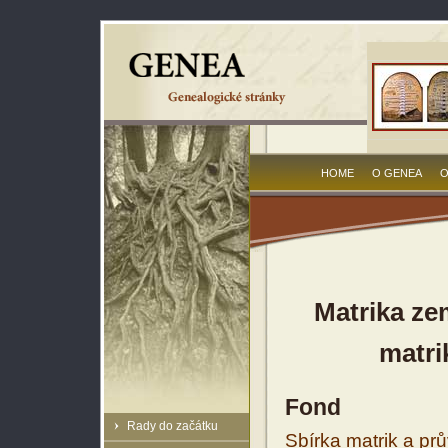
HOME
O GENEA
O
Matrika ze
matri
Fond
Rady do začátku
Sbírka matrik a prů