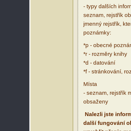
- typy dalších inf
seznam, rejstřík ob
jmenný rejstřík, kt
poznámky:
*p - obecné pozn
*r - rozměry knihy
*d - datování
*f - stránkování, r
Místa
- seznam, rejstřík 
obsaženy
Nalezli jste info
další fungování 