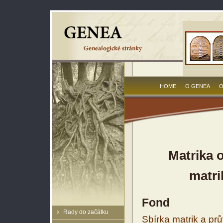
HOME
O GENEA
O
Matrika 
matri
Fond
Rady do začátku
Sbírka matrik a prů