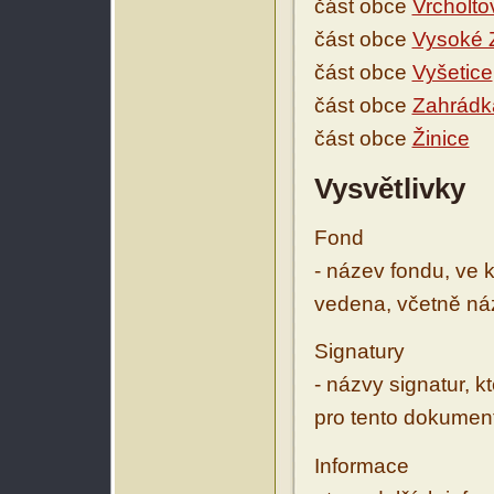
část obce
Vrcholto
část obce
Vysoké 
část obce
Vyšetice
část obce
Zahrádk
část obce
Žinice
Vysvětlivky
Fond
- název fondu, ve 
vedena, včetně ná
Signatury
- názvy signatur, k
pro tento dokumen
Informace