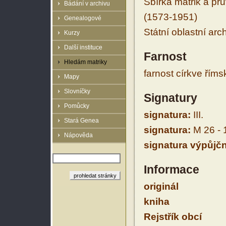
Sbírka matrik a prů
Bádání v archivu
(1573-1951)
Genealogové
Státní oblastní arc
Kurzy
Další instituce
Farnost
Hledám matriky
farnost církve řím
Mapy
Slovníčky
Signatury
Pomůcky
signatura:
III.
Stará Genea
signatura:
M 26 - 
Nápověda
signatura výpůjčn
Informace
originál
kniha
Rejstřík obcí