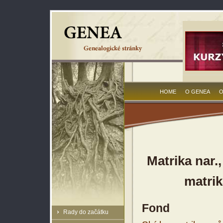
HOME
O GENEA
O
Matrika nar.,
matrik
Fond
Rady do začátku