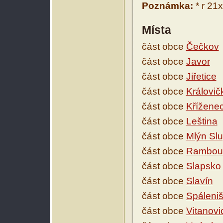
Poznámka:
* r 21
Místa
část obce
Čečkov
část obce
Javor
část obce
Jiřetice
část obce
Královič
část obce
Křížene
část obce
Leština
část obce
Mlýn Slu
část obce
Rambous
část obce
Slapsko
část obce
Slavín
část obce
Spáleniš
část obce
Vitanovi