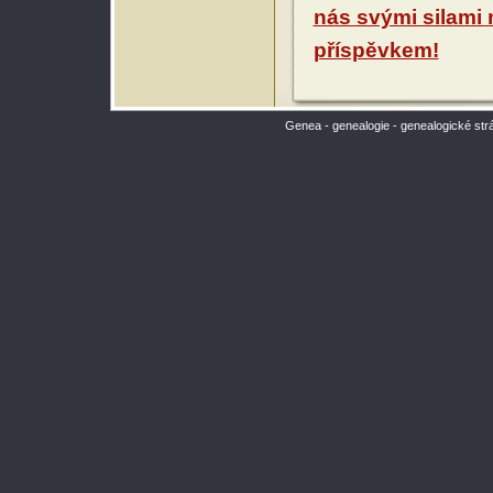
nás svými silami
příspěvkem!
Genea - genealogie - genealogické str