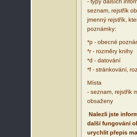
- typy dalších inf
seznam, rejstřík ob
jmenný rejstřík, kt
poznámky:
*p - obecné pozn
*r - rozměry knihy
*d - datování
*f - stránkování, r
Místa
- seznam, rejstřík 
obsaženy
Nalezli jste info
další fungování 
urychlit přepis m