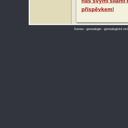
nás svými silami
příspěvkem!
Genea - genealogie - genealogické str