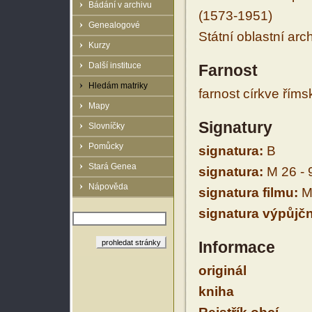
Bádání v archivu
(1573-1951)
Genealogové
Státní oblastní arc
Kurzy
Další instituce
Farnost
Hledám matriky
farnost církve řím
Mapy
Signatury
Slovníčky
Pomůcky
signatura:
B
Stará Genea
signatura:
M 26 - 
Nápověda
signatura filmu:
M 
signatura výpůjčn
Informace
originál
kniha