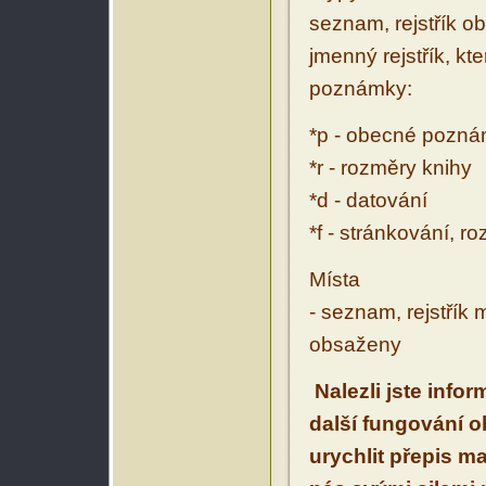
seznam, rejstřík ob
jmenný rejstřík, kt
poznámky:
*p - obecné pozn
*r - rozměry knihy
*d - datování
*f - stránkování, r
Místa
- seznam, rejstřík 
obsaženy
Nalezli jste info
další fungování 
urychlit přepis m