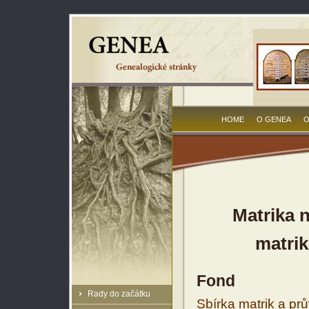
HOME
O GENEA
O
Matrika 
matrik
Fond
Rady do začátku
Sbírka matrik a prů