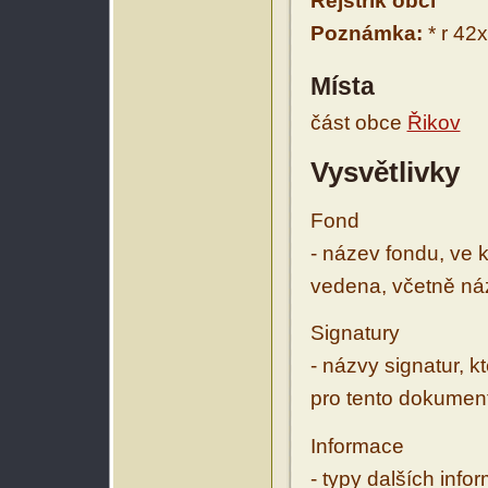
Rejstřík obcí
Poznámka:
* r 42x
Místa
část obce
Řikov
Vysvětlivky
Fond
- název fondu, ve 
vedena, včetně ná
Signatury
- názvy signatur, k
pro tento dokumen
Informace
- typy dalších inf