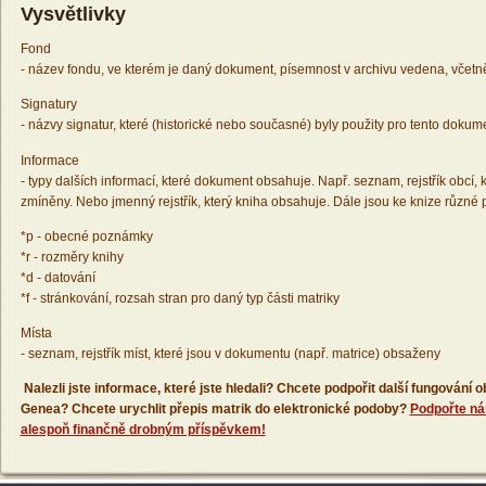
Vysvětlivky
Fond
- název fondu, ve kterém je daný dokument, písemnost v archivu vedena, včetn
Signatury
- názvy signatur, které (historické nebo současné) byly použity pro tento dokum
Informace
- typy dalších informací, které dokument obsahuje. Např. seznam, rejstřík obcí, k
zmíněny. Nebo jmenný rejstřík, který kniha obsahuje. Dále jsou ke knize různé
*p - obecné poznámky
*r - rozměry knihy
*d - datování
*f - stránkování, rozsah stran pro daný typ části matriky
Místa
- seznam, rejstřík míst, které jsou v dokumentu (např. matrice) obsaženy
Nalezli jste informace, které jste hledali? Chcete podpořit další fungování
Genea? Chcete urychlit přepis matrik do elektronické podoby?
Podpořte ná
alespoň finančně drobným příspěvkem!