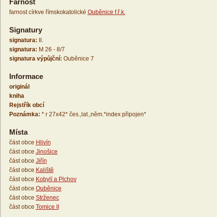
Farnost
farnost církve římskokatolické
Ouběnice f.ř.k.
Signatury
signatura:
II.
signatura:
M 26 - 8/7
signatura výpůjční:
Ouběnice 7
Informace
originál
kniha
Rejstřík obcí
Poznámka:
* r 27x42* čes.,lat.,něm.*index připojen*
Místa
část obce
Hlivín
část obce
Jinošice
část obce
Jiřín
část obce
Kaliště
část obce
Kobylí a Plchov
část obce
Ouběnice
část obce
Strženec
část obce
Tomice II