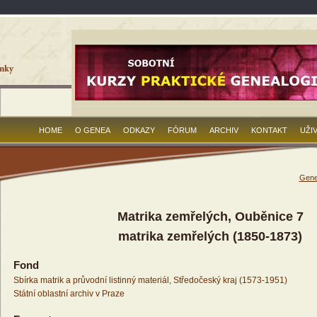
HOME
O GENEA
ODKAZY
FÓRUM
ARCHIV
KONTAKT
UŽI
Gene
Matrika zemřelých, Ouběnice 7
matrika zemřelých (1850-1873)
Fond
Sbírka matrik a průvodní listinný materiál, Středočeský kraj (1573-1951)
Státní oblastní archiv v Praze