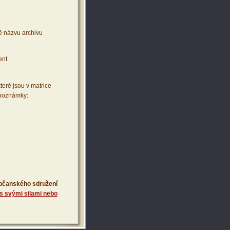
ě názvu archivu
ent
teré jsou v matrice
 poznámky:
 občanského sdružení
s svými silami nebo