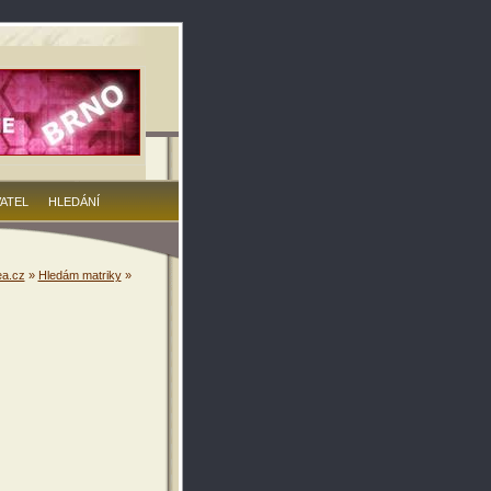
VATEL
HLEDÁNÍ
a.cz
»
Hledám matriky
»