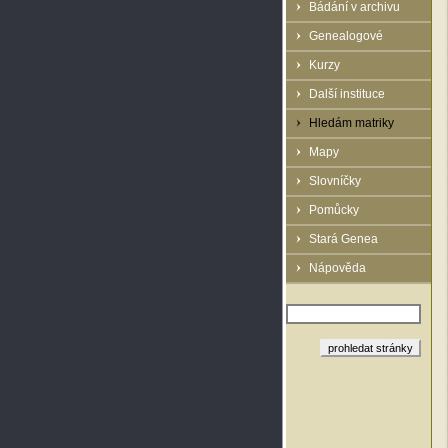
Bádání v archivu
Genealogové
Kurzy
Další instituce
Hledám matriky
Mapy
Slovníčky
Pomůcky
Stará Genea
Nápověda