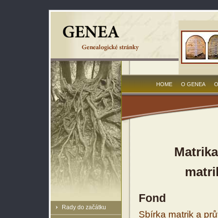
HOME
O GENEA
O
Matrika
matri
Fond
Rady do začátku
Sbírka matrik a prů