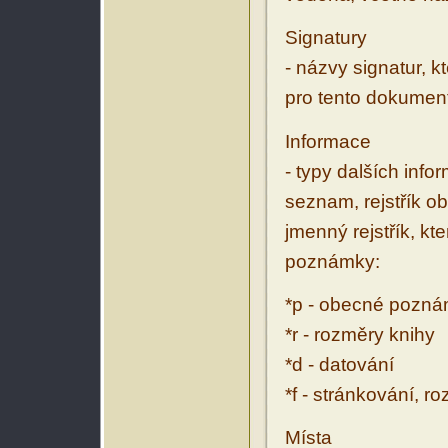
Signatury
- názvy signatur, k
pro tento dokumen
Informace
- typy dalších inf
seznam, rejstřík ob
jmenný rejstřík, kt
poznámky:
*p - obecné pozn
*r - rozměry knihy
*d - datování
*f - stránkování, r
Místa