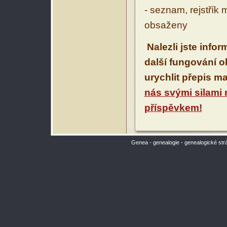
- seznam, rejstřík 
obsaženy
Nalezli jste info
další fungování 
urychlit přepis m
nás svými silami
příspěvkem!
Genea - genealogie - genealogické str