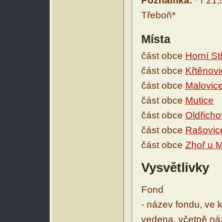
Poznámka:
* r 21
Třeboň*
Místa
část obce
Horní Stř
část obce
Křtěnovi
část obce
Malovic
část obce
Mutice
část obce
Oldřicho
část obce
Rašovic
část obce
Zhoř u 
Vysvětlivky
Fond
- název fondu, ve 
vedena, včetně ná