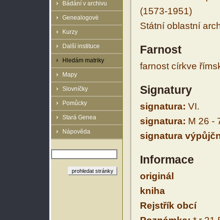
Bádání v archivu
(1573-1951)
Genealogové
Státní oblastní arc
Kurzy
Další instituce
Farnost
Hledám matriky
farnost církve řím
Mapy
Signatury
Slovníčky
Pomůcky
signatura:
VI.
Stará Genea
signatura:
M 26 - 
Nápověda
signatura výpůjčn
Informace
originál
kniha
Rejstřík obcí