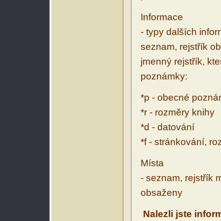
Informace
- typy dalších inf
seznam, rejstřík ob
jmenný rejstřík, kt
poznámky:
*p - obecné pozn
*r - rozměry knihy
*d - datování
*f - stránkování, r
Místa
- seznam, rejstřík 
obsaženy
Nalezli jste info