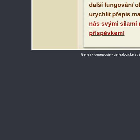
další fungování 
urychlit přepis m
nás svými silami
příspěvkem!
Genea - genealogie - genealogické str