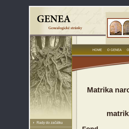
HOME
O GENEA
O
Matrika na
matrik
Rady do začátku