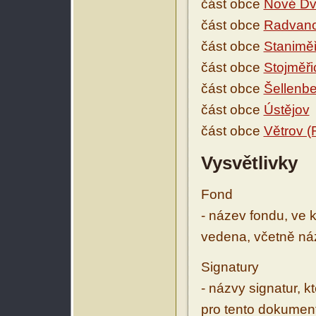
část obce
Nové Dv
část obce
Radvan
část obce
Staniměř
část obce
Stojměři
část obce
Šellenbe
část obce
Ústějov
část obce
Větrov 
Vysvětlivky
Fond
- název fondu, ve 
vedena, včetně ná
Signatury
- názvy signatur, k
pro tento dokumen