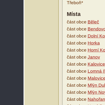
Třeboň*
Místa
část obce
Běleč
část obce
Bendovo
část obce
Dolní Ko
část obce
Horka
část obce
Horní Ko
část obce
Janov
část obce
Kalovice
část obce
Lomná (K
část obce
Malovic
část obce
Mlýn Dub
část obce
Mlýn No
část obce
Nahořan