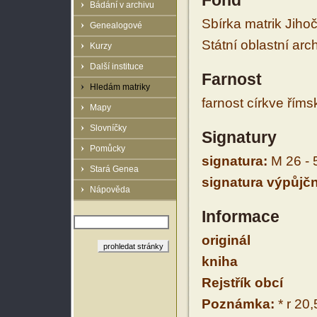
Fond
Bádání v archivu
Sbírka matrik Jiho
Genealogové
Státní oblastní arc
Kurzy
Další instituce
Farnost
Hledám matriky
farnost církve řím
Mapy
Slovníčky
Signatury
Pomůcky
signatura:
M 26 - 
Stará Genea
signatura výpůjčn
Nápověda
Informace
originál
kniha
Rejstřík obcí
Poznámka:
* r 20