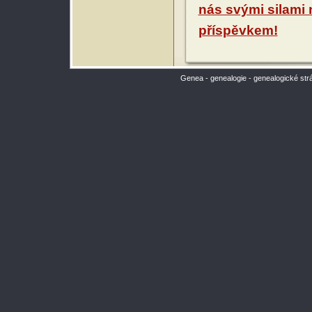
nás svými silami
příspěvkem!
Genea - genealogie - genealogické str