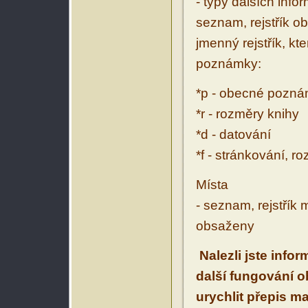
- typy dalších inf
seznam, rejstřík ob
jmenný rejstřík, kt
poznámky:
*p - obecné pozn
*r - rozměry knihy
*d - datování
*f - stránkování, r
Místa
- seznam, rejstřík 
obsaženy
Nalezli jste info
další fungování 
urychlit přepis m