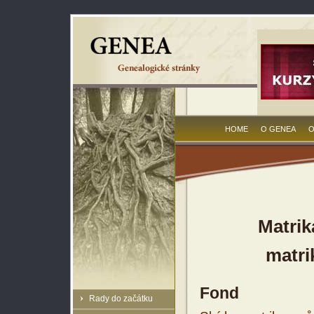
HOME
O GENEA
O
Matrik
matri
Fond
Rady do začátku