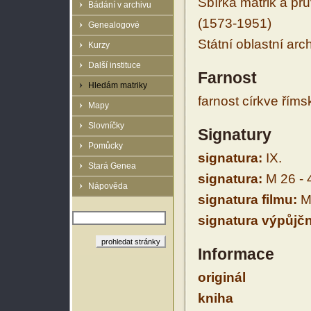
Sbírka matrik a prů
Bádání v archivu
(1573-1951)
Genealogové
Státní oblastní arc
Kurzy
Další instituce
Farnost
Hledám matriky
farnost církve řím
Mapy
Slovníčky
Signatury
Pomůcky
signatura:
IX.
Stará Genea
signatura:
M 26 - 
Nápověda
signatura filmu:
M 
signatura výpůjčn
Informace
originál
kniha