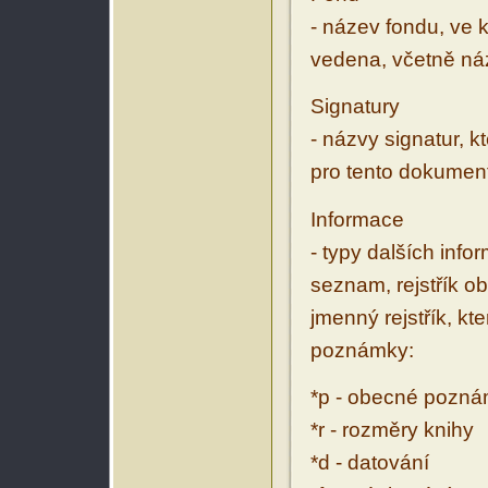
- název fondu, ve 
vedena, včetně ná
Signatury
- názvy signatur, k
pro tento dokumen
Informace
- typy dalších inf
seznam, rejstřík ob
jmenný rejstřík, kt
poznámky:
*p - obecné pozn
*r - rozměry knihy
*d - datování