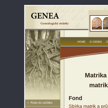
HOME
O GENEA
O
Matrika
matrik
Fond
Rady do začátku
Sbírka matrik a prů