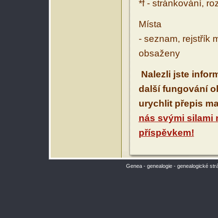
*f - stránkování, r
Místa
- seznam, rejstřík 
obsaženy
Nalezli jste info
další fungování 
urychlit přepis m
nás svými silami
příspěvkem!
Genea - genealogie - genealogické str