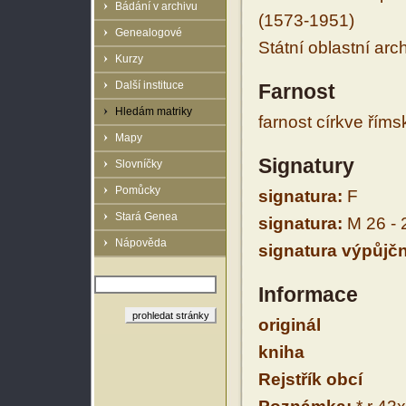
Bádání v archivu
(1573-1951)
Genealogové
Státní oblastní arc
Kurzy
Další instituce
Farnost
Hledám matriky
farnost církve řím
Mapy
Signatury
Slovníčky
Pomůcky
signatura:
F
Stará Genea
signatura:
M 26 - 
Nápověda
signatura výpůjčn
Informace
originál
kniha
Rejstřík obcí