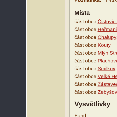
Poznámka:
* r 43x
Místa
část obce
Čistovic
část obce
Heřmani
část obce
Chalupy
část obce
Kouty
část obce
Mlýn Str
část obce
Plachov
část obce
Smilkov
část obce
Velké H
část obce
Zástave
část obce
Zebyšo
Vysvětlivky
Fond