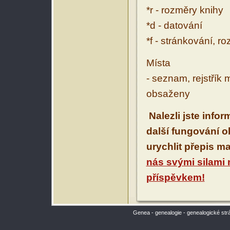
*r - rozměry knihy
*d - datování
*f - stránkování, r
Místa
- seznam, rejstřík 
obsaženy
Nalezli jste info
další fungování 
urychlit přepis m
nás svými silami
příspěvkem!
Genea - genealogie - genealogické str