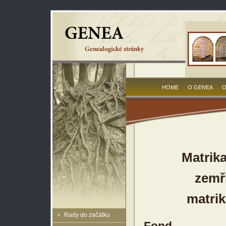
HOME
O GENEA
O
Matrik
zemřl
matrik
Rady do začátku