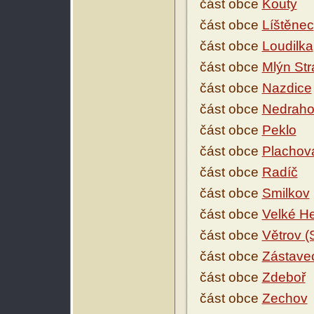
část obce
Kouty
část obce
Líštěnec
část obce
Loudilka
část obce
Mlýn Str
část obce
Nazdice
část obce
Nedraho
část obce
Peklo
část obce
Plachov
část obce
Radíč
část obce
Smilkov
část obce
Velké H
část obce
Větrov (S
část obce
Zástave
část obce
Zdeboř
část obce
Zechov