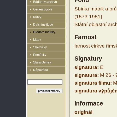
Fond
Bádání v archivu
Sbírka matrik a prů
Genealogové
(1573-1951)
Kurzy
Státní oblastní arc
Další instituce
Hledám matriky
Farnost
Mapy
farnost církve řím
Slovníčky
Pomůcky
Signatury
Stará Genea
signatura:
E
Nápověda
signatura:
M 26 - 
signatura filmu:
M 
signatura výpůjčn
Informace
originál