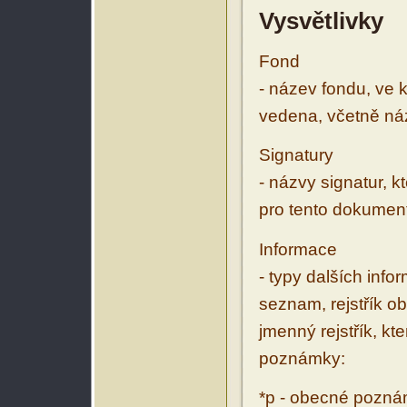
Vysvětlivky
Fond
- název fondu, ve 
vedena, včetně ná
Signatury
- názvy signatur, k
pro tento dokumen
Informace
- typy dalších inf
seznam, rejstřík ob
jmenný rejstřík, kt
poznámky:
*p - obecné pozn