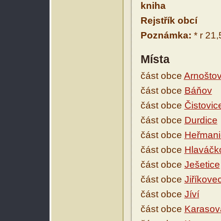
kniha
Rejstřík obcí
Poznámka:
* r 21,
Místa
část obce
Arnoštov
část obce
Báňov
část obce
Čistovic
část obce
Durdice
část obce
Heřmani
část obce
Hlaváčk
část obce
Ješetice
část obce
Jiříkove
část obce
Jíví
část obce
Karasov