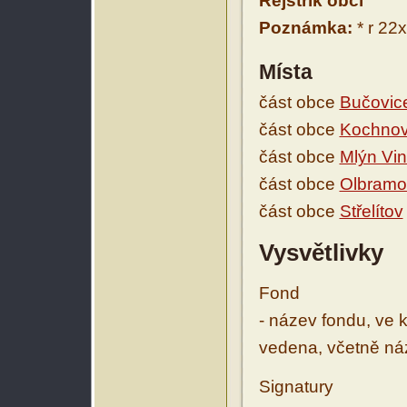
Rejstřík obcí
Poznámka:
* r 22x
Místa
část obce
Bučovic
část obce
Kochno
část obce
Mlýn Vin
část obce
Olbramo
část obce
Střelítov
Vysvětlivky
Fond
- název fondu, ve 
vedena, včetně ná
Signatury