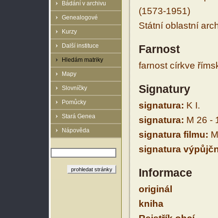
Bádání v archivu
(1573-1951)
Genealogové
Státní oblastní arc
Kurzy
Další instituce
Farnost
Hledám matriky
farnost církve řím
Mapy
Signatury
Slovníčky
Pomůcky
signatura:
K I.
Stará Genea
signatura:
M 26 - 
Nápověda
signatura filmu:
M 
signatura výpůjčn
Informace
originál
kniha