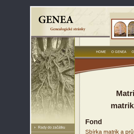
HOME
O GENEA
O
Matr
matrik
Fond
Rady do začátku
Sbírka matrik a prů