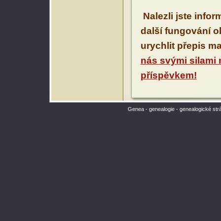
Nalezli jste info
další fungování 
urychlit přepis m
nás svými silami
příspěvkem!
Genea - genealogie - genealogické str