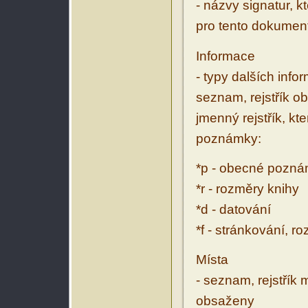
- názvy signatur, k
pro tento dokumen
Informace
- typy dalších inf
seznam, rejstřík ob
jmenný rejstřík, kt
poznámky:
*p - obecné pozn
*r - rozměry knihy
*d - datování
*f - stránkování, r
Místa
- seznam, rejstřík 
obsaženy