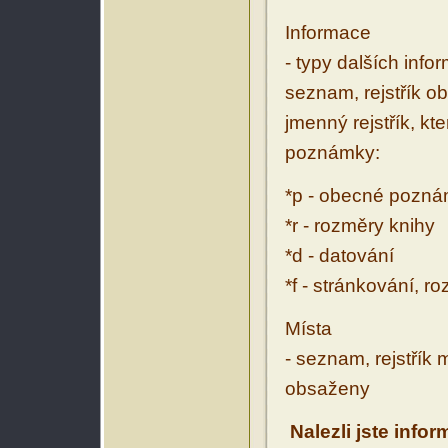
Informace
- typy dalších inf
seznam, rejstřík ob
jmenný rejstřík, kt
poznámky:
*p - obecné pozn
*r - rozměry knihy
*d - datování
*f - stránkování, r
Místa
- seznam, rejstřík 
obsaženy
Nalezli jste info