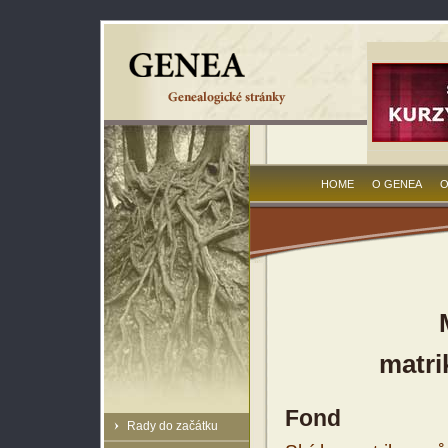
HOME
O GENEA
O
matri
Fond
Rady do začátku