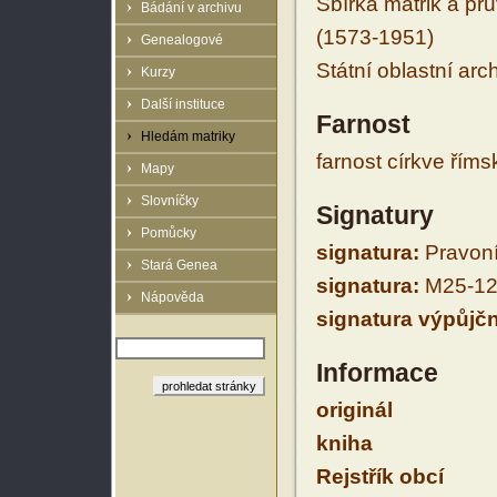
Sbírka matrik a prů
Bádání v archivu
(1573-1951)
Genealogové
Státní oblastní arc
Kurzy
Další instituce
Farnost
Hledám matriky
farnost církve řím
Mapy
Slovníčky
Signatury
Pomůcky
signatura:
Pravoní
Stará Genea
signatura:
M25-12
Nápověda
signatura výpůjčn
Informace
originál
kniha
Rejstřík obcí