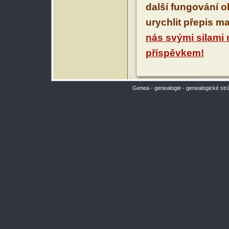
další fungování 
urychlit přepis m
nás svými silami
příspěvkem!
Genea - genealogie - genealogické str