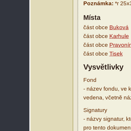
Poznámka:
*r 25x
Místa
část obce
Buková
část obce
Karhule
část obce
Pravoní
část obce
Tisek
Vysvětlivky
Fond
- název fondu, ve 
vedena, včetně ná
Signatury
- názvy signatur, k
pro tento dokumen