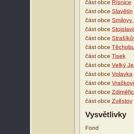
část obce
Řísnice
část obce
Slavětín
část obce
Smilovy
část obce
Stojslav
část obce
Strašíků
část obce
Těchob
část obce
Tisek
část obce
Velký J
část obce
Volavka
část obce
Vračkov
část obce
Zdiměři
část obce
Zvěstov
Vysvětlivky
Fond