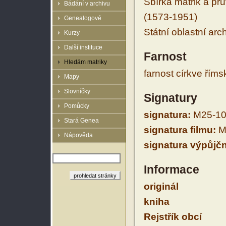
Sbírka matrik a prů
Bádání v archivu
(1573-1951)
Genealogové
Státní oblastní arc
Kurzy
Další instituce
Farnost
Hledám matriky
farnost církve řím
Mapy
Slovníčky
Signatury
Pomůcky
signatura:
M25-10
Stará Genea
signatura filmu:
M
Nápověda
signatura výpůjčn
Informace
originál
kniha
Rejstřík obcí