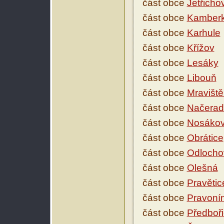
část obce
Jetřicho
část obce
Kamber
část obce
Karhule
část obce
Křížov
část obce
Lesáky
část obce
Libouň
část obce
Mraviště
část obce
Načerad
část obce
Nosáko
část obce
Obrátice
část obce
Odlocho
část obce
Olešná
část obce
Pravětic
část obce
Pravoní
část obce
Předboř