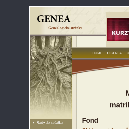
HOME
O GENEA
O
matri
Fond
Rady do začátku