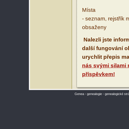
Místa
- seznam, rejstřík 
obsaženy
Nalezli jste info
další fungování 
urychlit přepis m
nás svými silami
příspěvkem!
Genea - genealogie - genealogické str