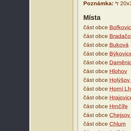
Poznámka:
*r 20x
Místa
část obce
Bořkovi
část obce
Bradačo
část obce
Buková
část obce
Býkovic
část obce
Daměni
část obce
Hlohov
část obce
Holýšov
část obce
Horní Lh
část obce
Hrajovic
část obce
Hrnčíře
část obce
Chejsov
část obce
Chlum