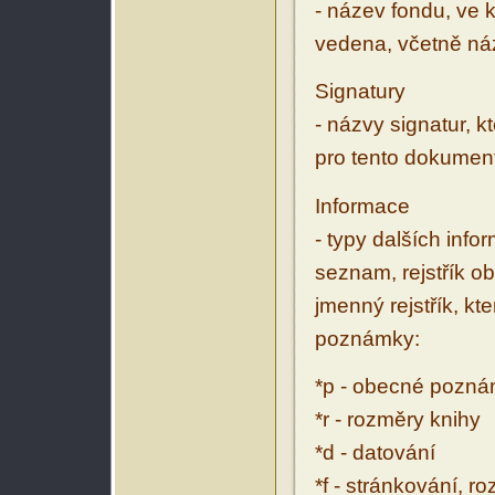
- název fondu, ve 
vedena, včetně ná
Signatury
- názvy signatur, k
pro tento dokumen
Informace
- typy dalších inf
seznam, rejstřík ob
jmenný rejstřík, kt
poznámky:
*p - obecné pozn
*r - rozměry knihy
*d - datování
*f - stránkování, r