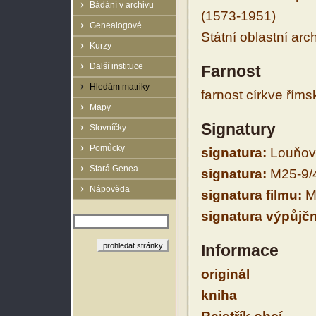
Bádání v archivu
(1573-1951)
Genealogové
Státní oblastní arc
Kurzy
Další instituce
Farnost
Hledám matriky
farnost církve řím
Mapy
Signatury
Slovníčky
Pomůcky
signatura:
Louňovic
Stará Genea
signatura:
M25-9/
Nápověda
signatura filmu:
M
signatura výpůjčn
Informace
originál
kniha