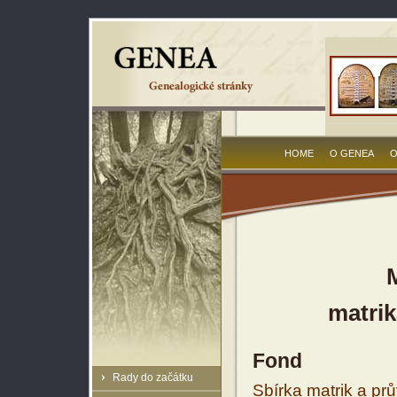
HOME
O GENEA
O
matrik
Fond
Rady do začátku
Sbírka matrik a prů