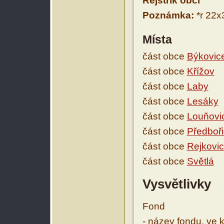
Rejstřík obcí
Poznámka:
*r 22x
Místa
část obce
Býkovic
část obce
Křížov
část obce
Laby
část obce
Lesáky
část obce
Louňovi
část obce
Předboř
část obce
Rejkovi
část obce
Světlá
Vysvětlivky
Fond
- název fondu, ve 