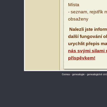
Místa
- seznam, rejstřík 
obsaženy
Nalezli jste info
další fungování 
urychlit přepis m
nás svými silami
příspěvkem!
Genea - genealogie - genealogické str