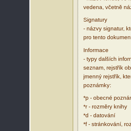
vedena, včetně ná
Signatury
- názvy signatur, k
pro tento dokumen
Informace
- typy dalších inf
seznam, rejstřík ob
jmenný rejstřík, kt
poznámky:
*p - obecné pozn
*r - rozměry knihy
*d - datování
*f - stránkování, r