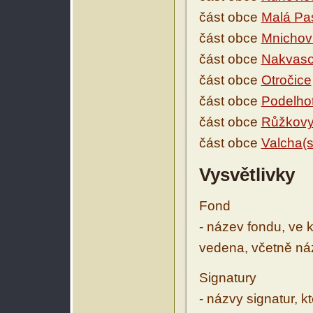
část obce
Malá Pa
část obce
Mnichov
část obce
Nakvaso
část obce
Otročice
část obce
Podelhot
část obce
Růžkovy
část obce
Valcha(s
Vysvětlivky
Fond
- název fondu, ve 
vedena, včetně ná
Signatury
- názvy signatur, k