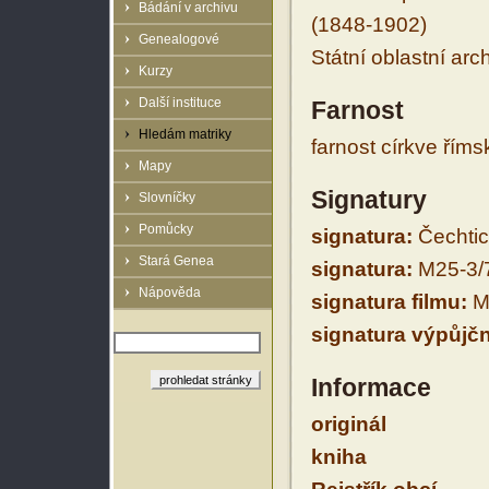
Bádání v archivu
(1848-1902)
Genealogové
Státní oblastní arc
Kurzy
Další instituce
Farnost
Hledám matriky
farnost církve řím
Mapy
Signatury
Slovníčky
Pomůcky
signatura:
Čechtic
Stará Genea
signatura:
M25-3/
Nápověda
signatura filmu:
M
signatura výpůjčn
Informace
originál
kniha