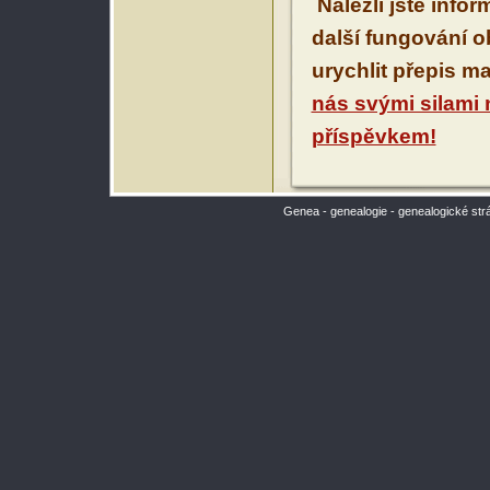
Nalezli jste info
další fungování 
urychlit přepis m
nás svými silami
příspěvkem!
Genea - genealogie - genealogické str