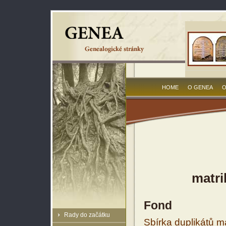
HOME
O GENEA
O
matri
Fond
Rady do začátku
Sbírka duplikátů m