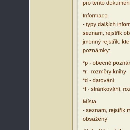
pro tento dokumen
Informace
- typy dalších inf
seznam, rejstřík ob
jmenný rejstřík, kt
poznámky:
*p - obecné pozn
*r - rozměry knihy
*d - datování
*f - stránkování, r
Místa
- seznam, rejstřík 
obsaženy