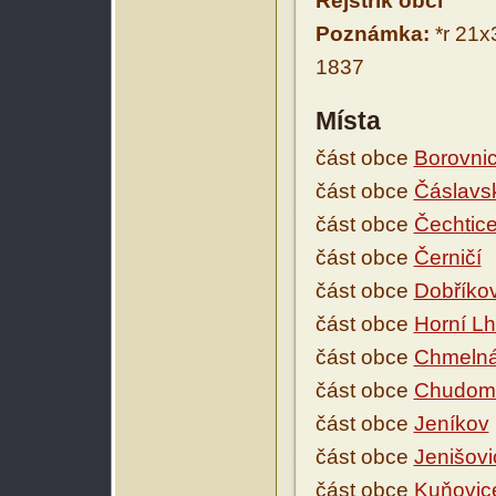
Rejstřík obcí
Poznámka:
*r 21x
1837
Místa
část obce
Borovni
část obce
Čáslavs
část obce
Čechtic
část obce
Černičí
část obce
Dobříko
část obce
Horní Lh
část obce
Chmeln
část obce
Chudomě
část obce
Jeníkov
část obce
Jenišovi
část obce
Kuňovic