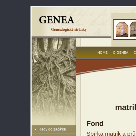
HOME
O GENEA
O
matri
Fond
Rady do začátku
Sbírka matrik a prů