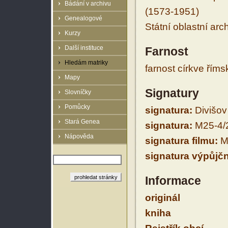
Bádání v archivu
(1573-1951)
Genealogové
Státní oblastní arc
Kurzy
Další instituce
Farnost
Hledám matriky
farnost církve řím
Mapy
Signatury
Slovníčky
Pomůcky
signatura:
Divišov I
Stará Genea
signatura:
M25-4/
Nápověda
signatura filmu:
M
signatura výpůjčn
Informace
originál
kniha