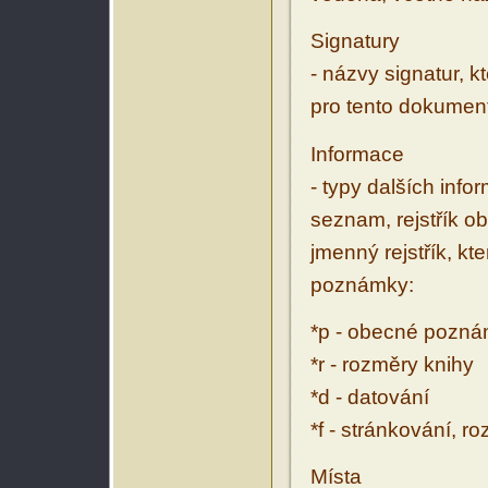
Signatury
- názvy signatur, k
pro tento dokumen
Informace
- typy dalších inf
seznam, rejstřík ob
jmenný rejstřík, kt
poznámky:
*p - obecné pozn
*r - rozměry knihy
*d - datování
*f - stránkování, r
Místa