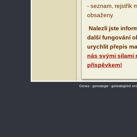
- seznam, rejstřík 
obsaženy
Nalezli jste info
další fungování 
urychlit přepis m
nás svými silami
příspěvkem!
Genea - genealogie - genealogické str