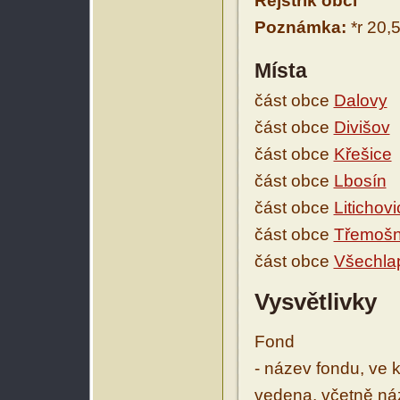
Rejstřík obcí
Poznámka:
*r 20,
Místa
část obce
Dalovy
část obce
Divišov
část obce
Křešice
část obce
Lbosín
část obce
Litichovi
část obce
Třemošn
část obce
Všechla
Vysvětlivky
Fond
- název fondu, ve 
vedena, včetně ná