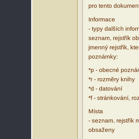
pro tento dokumen
Informace
- typy dalších inf
seznam, rejstřík ob
jmenný rejstřík, kt
poznámky:
*p - obecné pozn
*r - rozměry knihy
*d - datování
*f - stránkování, r
Místa
- seznam, rejstřík 
obsaženy