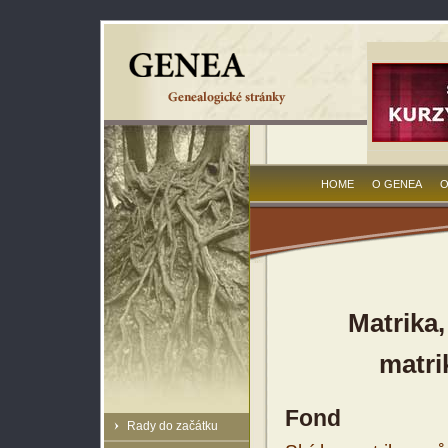
HOME
O GENEA
O
Matrika
matri
Fond
Rady do začátku