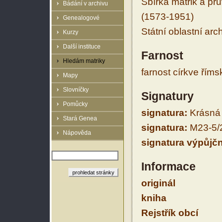
Sbírka matrik a prů
Bádání v archivu
(1573-1951)
Genealogové
Státní oblastní arc
Kurzy
Další instituce
Farnost
Hledám matriky
farnost církve řím
Mapy
Slovníčky
Signatury
Pomůcky
signatura:
Krásná 
Stará Genea
signatura:
M23-5/
Nápověda
signatura výpůjčn
Informace
originál
kniha
Rejstřík obcí