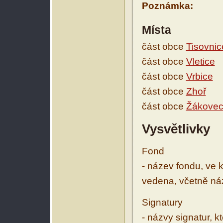
Poznámka:
Místa
část obce
Tisovnic
část obce
Vletice
část obce
Vrbice
část obce
Zhoř
část obce
Žákovec
Vysvětlivky
Fond
- název fondu, ve 
vedena, včetně ná
Signatury
- názvy signatur, k