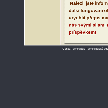
Nalezli jste info
další fungování 
urychlit přepis m
nás svými silami
příspěvkem!
Genea - genealogie - genealogické str