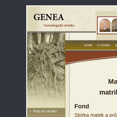
HOME
O GENEA
O
Ma
matri
Fond
Rady do začátku
Sbírka matrik a prů