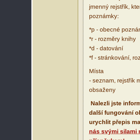
jmenný rejstřík, kt
poznámky:
*p - obecné pozn
*r - rozměry knihy
*d - datování
*f - stránkování, r
Místa
- seznam, rejstřík 
obsaženy
Nalezli jste info
další fungování 
urychlit přepis m
nás svými silami