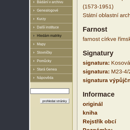
Bádání v archivu
(1573-1951)
Genealogové
Státní oblastní arc
Kurzy
Další instituce
Farnost
Hledám matriky
farnost církve řím
Mapy
Signatury
Slovníčky
Pomůcky
signatura:
Kosová 
Stará Genea
signatura:
M23-4/
Nápověda
signatura výpůjčn
Informace
originál
kniha
Rejstřík obcí