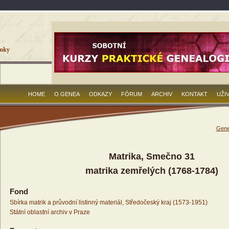
HOME
O GENEA
ODKAZY
FÓRUM
ARCHIV
KONTAKT
UŽI
Gene
Matrika, Smečno 31
matrika zemřelých (1768-1784)
Fond
Sbírka matrik a průvodní listinný materiál, Středočeský kraj (1573-1951)
Státní oblastní archiv v Praze