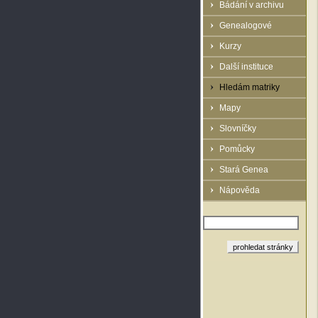
Bádání v archivu
Genealogové
Kurzy
Další instituce
Hledám matriky
Mapy
Slovníčky
Pomůcky
Stará Genea
Nápověda