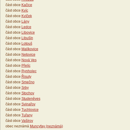
část obce
Kačice
část obce
Kvíc
část obce
Kvíček
část obce
Lány
část obce
Ledce
část obce
Libovice
část obce
Libušín
část obce
Lotouš
část obce
Malíkovice
část obce
Netovice
část obce
Nová Ves
část obce
Přelíc
část obce
Rynholec
část obce
Řisuty
část obce
Smečno
část obce
Srby
část obce
Stochov
část obce
Studeněves
část obce
Svinařov
část obce
Tuchlovice
část obce
Tuřany
část obce
Vašírov
obec neznámá
Muncyfay (neznámá)