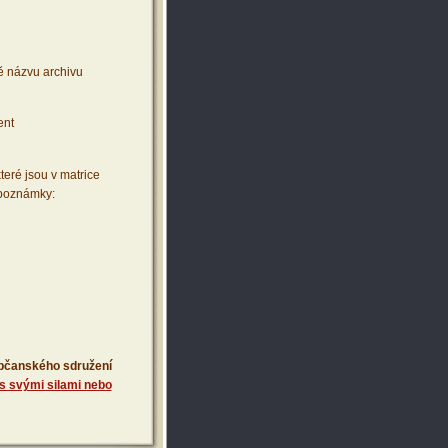
ě názvu archivu
ent
teré jsou v matrice
 poznámky:
 občanského sdružení
s svými silami nebo