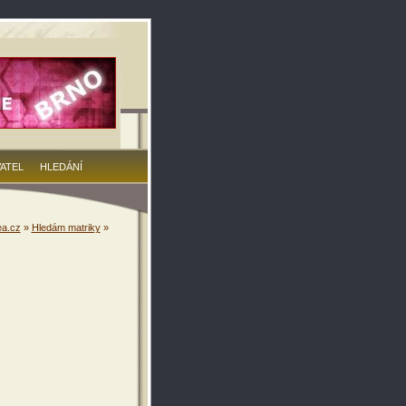
VATEL
HLEDÁNÍ
a.cz
»
Hledám matriky
»