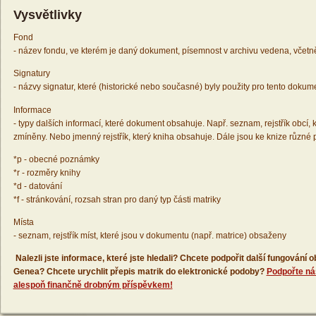
Vysvětlivky
Fond
- název fondu, ve kterém je daný dokument, písemnost v archivu vedena, včetn
Signatury
- názvy signatur, které (historické nebo současné) byly použity pro tento dokum
Informace
- typy dalších informací, které dokument obsahuje. Např. seznam, rejstřík obcí, k
zmíněny. Nebo jmenný rejstřík, který kniha obsahuje. Dále jsou ke knize různé
*p - obecné poznámky
*r - rozměry knihy
*d - datování
*f - stránkování, rozsah stran pro daný typ části matriky
Místa
- seznam, rejstřík míst, které jsou v dokumentu (např. matrice) obsaženy
Nalezli jste informace, které jste hledali? Chcete podpořit další fungování
Genea? Chcete urychlit přepis matrik do elektronické podoby?
Podpořte ná
alespoň finančně drobným příspěvkem!