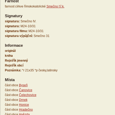
Farnost
farnost církve římskokatolické
Smečno f.ř.k.
Signatury
signatura:
Smečno IV.
signatura:
M24-10/31
signatura filmu:
M24-10/31
signatura výpůjční:
Smečno 31
Informace
originál
kniha
Rejstřík jmenný
Rejstřík obcí
Poznámka:
*r 21x35 *p česky,latinsky
Místa
část obce
Byseň
část obce
Čanovice
část obce
Čelechovice
část obce
Drnek
část obce
Honice
část obce
Hradečno
část obce
Hvězda