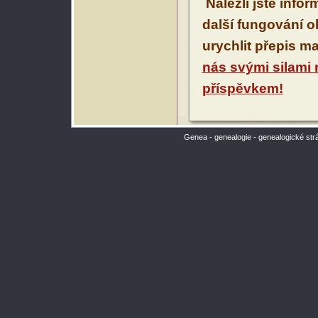
Nalezli jste info
další fungování 
urychlit přepis m
nás svými silami
příspěvkem!
Genea - genealogie - genealogické str