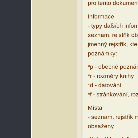
pro tento dokumen
Informace
- typy dalších inf
seznam, rejstřík ob
jmenný rejstřík, kt
poznámky:
*p - obecné pozn
*r - rozměry knihy
*d - datování
*f - stránkování, r
Místa
- seznam, rejstřík 
obsaženy