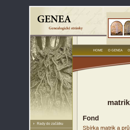
HOME
O GENEA
O
matrik
Fond
Rady do začátku
Sbírka matrik a prů