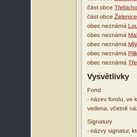
část obce
Třebicho
část obce
Želenice
obec neznámá
Lou
obec neznámá
Mal
obec neznámá
Mlý
obec neznámá
Pil
obec neznámá
Tře
Vysvětlivky
Fond
- název fondu, ve 
vedena, včetně ná
Signatury
- názvy signatur, k