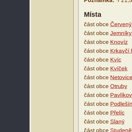
Poznámka:
*r 21,5
Místa
část obce
Červený 
část obce
Jemníky
část obce
Knovíz
část obce
Krkavčí 
část obce
Kvíc
část obce
Kvíček
část obce
Netovic
část obce
Otruby
část obce
Pavlíkov
část obce
Podleší
část obce
Přelíc
část obce
Slaný
část obce
Studeně