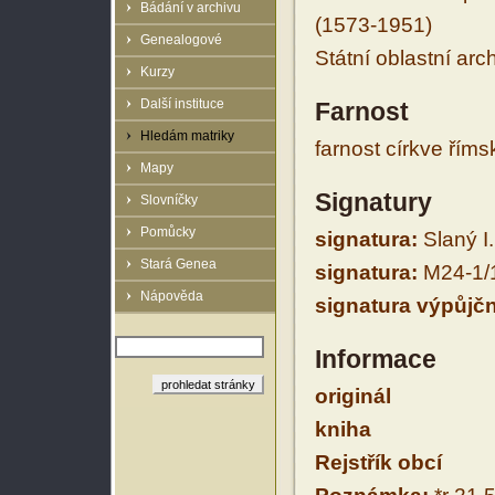
Bádání v archivu
(1573-1951)
Genealogové
Státní oblastní arc
Kurzy
Další instituce
Farnost
Hledám matriky
farnost církve řím
Mapy
Signatury
Slovníčky
Pomůcky
signatura:
Slaný I.
Stará Genea
signatura:
M24-1/
Nápověda
signatura výpůjčn
Informace
originál
kniha
Rejstřík obcí