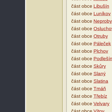
část obce
Libušín
část obce
Luníkov
část obce
Neproby
část obce
Oslucho
část obce
Otruby
část obce
Páleček
část obce
Plchov
část obce
Podleší
část obce
Skůry
část obce
Slaný
část obce
Slatina
část obce
Tmáň
část obce
Třebíz
část obce
Velvary
část obce
Vítov