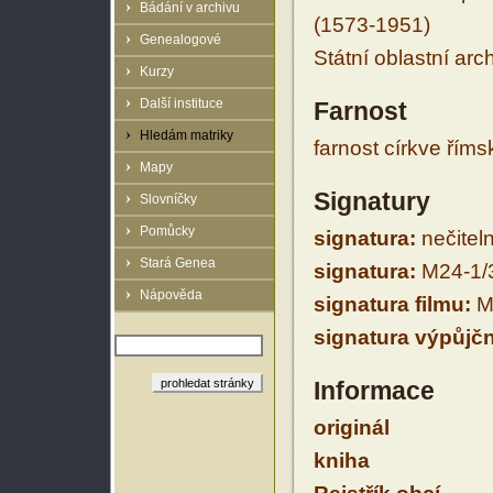
Bádání v archivu
(1573-1951)
Genealogové
Státní oblastní arc
Kurzy
Další instituce
Farnost
Hledám matriky
farnost církve řím
Mapy
Signatury
Slovníčky
Pomůcky
signatura:
nečitel
Stará Genea
signatura:
M24-1/
Nápověda
signatura filmu:
M
signatura výpůjčn
Informace
originál
kniha