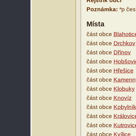
Rejstřík obcí
Poznámka:
*p čes
Místa
část obce
Blahotic
část obce
Drchkov
část obce
Dřínov
část obce
Hobšovi
část obce
Hřešice
část obce
Kamenn
část obce
Klobuky
část obce
Knovíz
část obce
Kobylní
část obce
Královic
část obce
Kutrovic
část obce
Kvílice