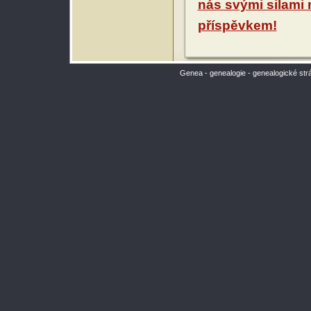
nás svými silami
příspěvkem!
Genea - genealogie - genealogické str