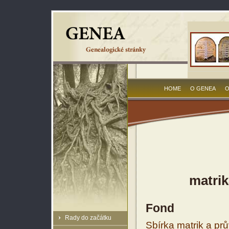
HOME
O GENEA
O
matrik
Fond
Rady do začátku
Sbírka matrik a prů