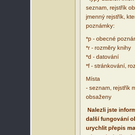
seznam, rejstřík ob
jmenný rejstřík, kt
poznámky:
*p - obecné pozn
*r - rozměry knihy
*d - datování
*f - stránkování, r
Místa
- seznam, rejstřík 
obsaženy
Nalezli jste info
další fungování 
urychlit přepis m