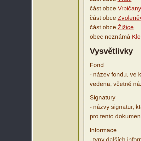
část obce
Vrbičan
část obce
Zvoleně
část obce
Žižice
obec neznámá
Kl
Vysvětlivky
Fond
- název fondu, ve 
vedena, včetně ná
Signatury
- názvy signatur, k
pro tento dokumen
Informace
- typy dalších inf