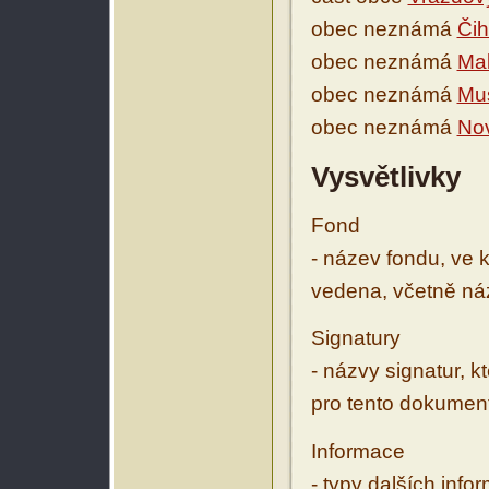
obec neznámá
Čih
obec neznámá
Mal
obec neznámá
Mus
obec neznámá
Nov
Vysvětlivky
Fond
- název fondu, ve 
vedena, včetně ná
Signatury
- názvy signatur, k
pro tento dokumen
Informace
- typy dalších inf