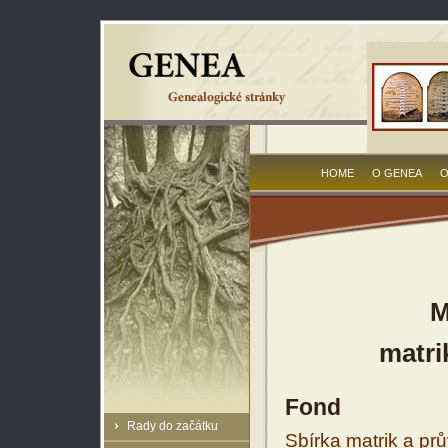
HOME
O GENEA
O
M
matri
Fond
Rady do začátku
Sbírka matrik a prů