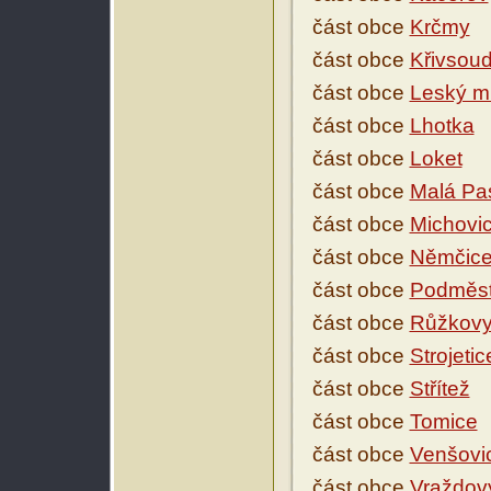
část obce
Krčmy
část obce
Křivsou
část obce
Leský m
část obce
Lhotka
část obce
Loket
část obce
Malá Pa
část obce
Michovi
část obce
Němčic
část obce
Podměst
část obce
Růžkovy
část obce
Strojetic
část obce
Střítež
část obce
Tomice
část obce
Venšovi
část obce
Vraždovy