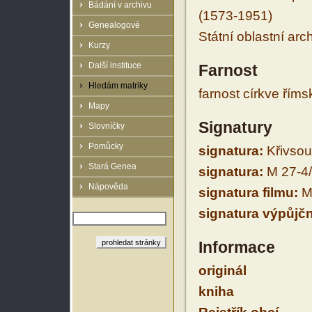
Bádání v archivu
(1573-1951)
Genealogové
Státní oblastní arc
Kurzy
Další instituce
Farnost
Hledám matriky
farnost církve řím
Mapy
Signatury
Slovníčky
Pomůcky
signatura:
Křivsou
Stará Genea
signatura:
M 27-4
Nápověda
signatura filmu:
M 
signatura výpůjčn
Informace
originál
kniha