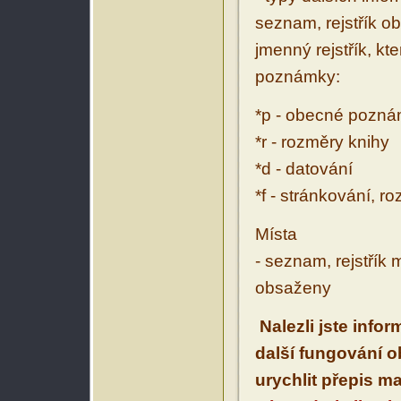
seznam, rejstřík ob
jmenný rejstřík, kt
poznámky:
*p - obecné pozn
*r - rozměry knihy
*d - datování
*f - stránkování, r
Místa
- seznam, rejstřík 
obsaženy
Nalezli jste info
další fungování 
urychlit přepis m