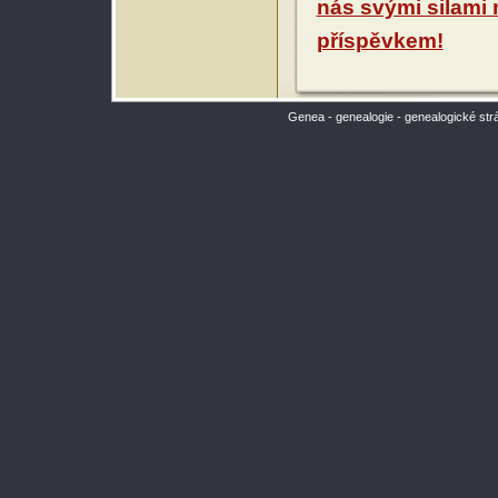
nás svými silami
příspěvkem!
Genea - genealogie - genealogické str