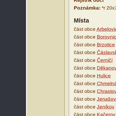
Rejstřík obcí
Poznámka:
*r 20x3
Místa
část obce
Arbelovi
část obce
Borovni
část obce
Brzotice
část obce
Čáslavs
část obce
Černičí
část obce
Děkanov
část obce
Hulice
část obce
Chmeln
část obce
Chrasto
část obce
Jenašov
část obce
Jeníkov
část obce
Kačerov