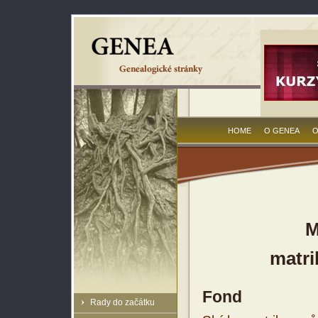
HOME
O GENEA
O
M
matri
Fond
Rady do začátku