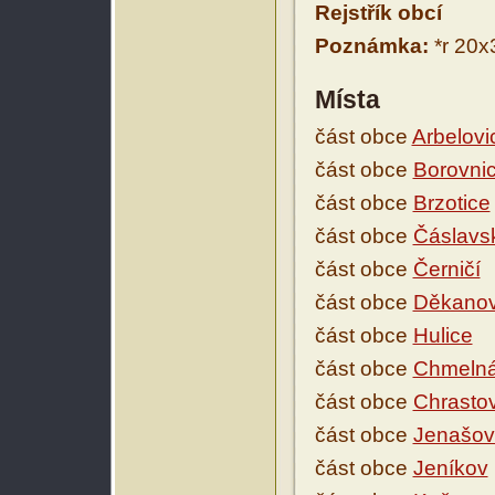
Rejstřík obcí
Poznámka:
*r 20x3
Místa
část obce
Arbelovi
část obce
Borovni
část obce
Brzotice
část obce
Čáslavs
část obce
Černičí
část obce
Děkanov
část obce
Hulice
část obce
Chmeln
část obce
Chrasto
část obce
Jenašov
část obce
Jeníkov