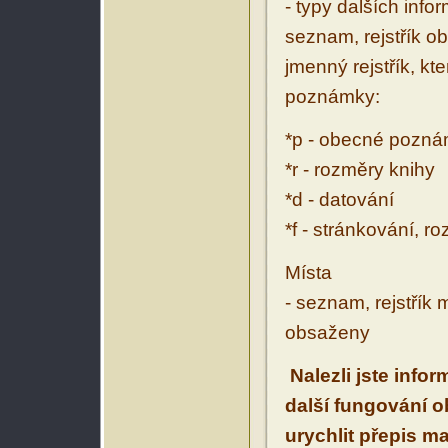
- typy dalších inf
seznam, rejstřík ob
jmenný rejstřík, kt
poznámky:
*p - obecné pozn
*r - rozměry knihy
*d - datování
*f - stránkování, r
Místa
- seznam, rejstřík 
obsaženy
Nalezli jste info
další fungování 
urychlit přepis m