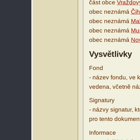
část obce
Vraždovy
obec neznámá
Čih
obec neznámá
Mal
obec neznámá
Mus
obec neznámá
Nov
Vysvětlivky
Fond
- název fondu, ve 
vedena, včetně ná
Signatury
- názvy signatur, k
pro tento dokumen
Informace