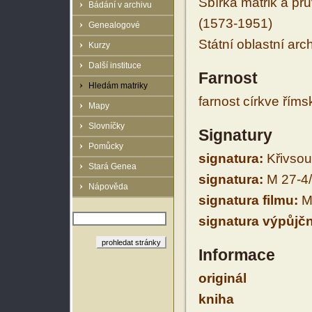
Sbírka matrik a prů
Bádání v archivu
(1573-1951)
Genealogové
Státní oblastní arc
Kurzy
Další instituce
Farnost
Hledám matriky
farnost církve řím
Mapy
Slovníčky
Signatury
Pomůcky
signatura:
Křivsou
Stará Genea
signatura:
M 27-4
Nápověda
signatura filmu:
M 
signatura výpůjčn
Informace
originál
kniha