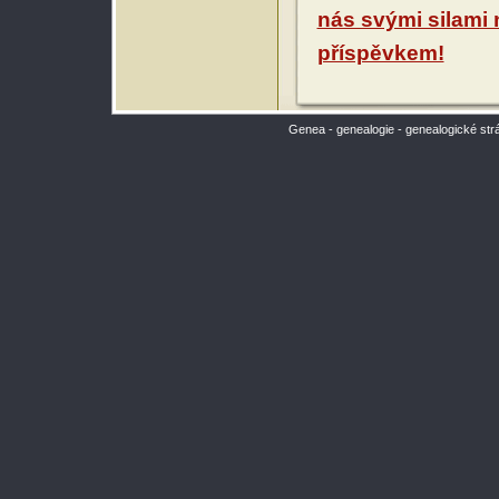
nás svými silami
příspěvkem!
Genea - genealogie - genealogické str