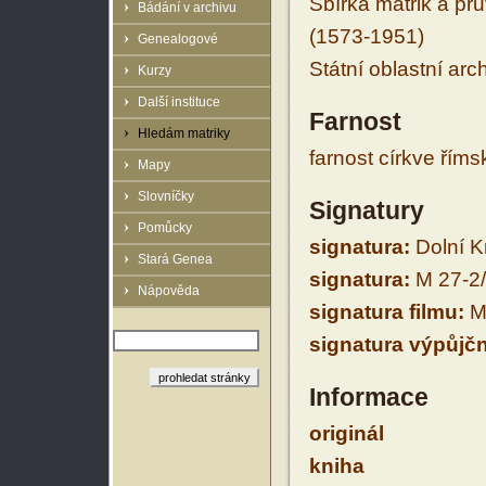
Sbírka matrik a prů
Bádání v archivu
(1573-1951)
Genealogové
Státní oblastní arc
Kurzy
Další instituce
Farnost
Hledám matriky
farnost církve řím
Mapy
Slovníčky
Signatury
Pomůcky
signatura:
Dolní K
Stará Genea
signatura:
M 27-2
Nápověda
signatura filmu:
M 
signatura výpůjčn
Informace
originál
kniha