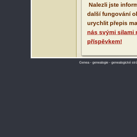
Nalezli jste info
další fungování 
urychlit přepis m
nás svými silami
příspěvkem!
Genea - genealogie - genealogické str