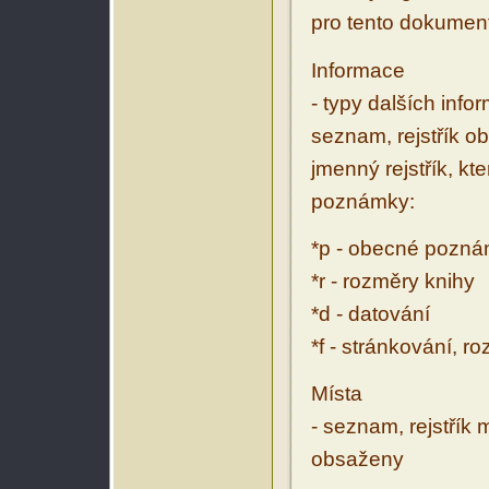
pro tento dokumen
Informace
- typy dalších inf
seznam, rejstřík ob
jmenný rejstřík, kt
poznámky:
*p - obecné pozn
*r - rozměry knihy
*d - datování
*f - stránkování, r
Místa
- seznam, rejstřík 
obsaženy