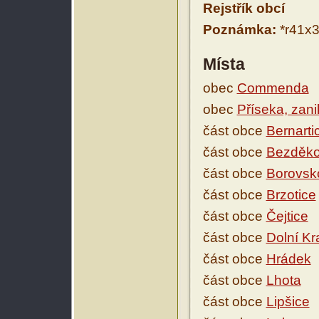
Rejstřík obcí
Poznámka:
*r41x3
Místa
obec
Commenda
obec
Příseka, zani
část obce
Bernarti
část obce
Bezděk
část obce
Borovsk
část obce
Brzotice
část obce
Čejtice
část obce
Dolní Kr
část obce
Hrádek
část obce
Lhota
část obce
Lipšice