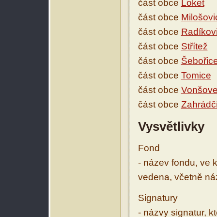
část obce
Loket
část obce
Milošovi
část obce
Radíkov
část obce
Střítež
část obce
Šebořic
část obce
Tomice
část obce
Vonšov
část obce
Zahrádč
Vysvětlivky
Fond
- název fondu, ve 
vedena, včetně ná
Signatury
- názvy signatur, k