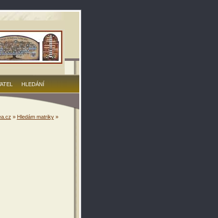
VATEL
HLEDÁNÍ
a.cz
»
Hledám matriky
»