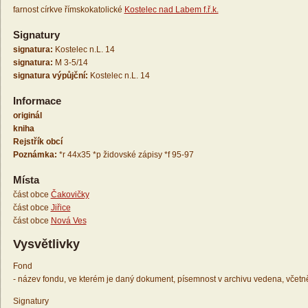
farnost církve římskokatolické
Kostelec nad Labem f.ř.k.
Signatury
signatura:
Kostelec n.L. 14
signatura:
M 3-5/14
signatura výpůjční:
Kostelec n.L. 14
Informace
originál
kniha
Rejstřík obcí
Poznámka:
*r 44x35 *p židovské zápisy *f 95-97
Místa
část obce
Čakovičky
část obce
Jiřice
část obce
Nová Ves
Vysvětlivky
Fond
- název fondu, ve kterém je daný dokument, písemnost v archivu vedena, včetn
Signatury