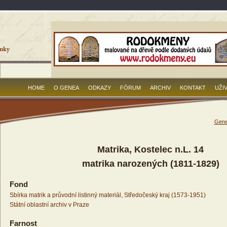
HOME
O GENEA
ODKAZY
FÓRUM
ARCHIV
KONTAKT
UŽI
Gene
Matrika, Kostelec n.L. 14
matrika narozených (1811-1829)
Fond
Sbírka matrik a průvodní listinný materiál, Středočeský kraj (1573-1951)
Státní oblastní archiv v Praze
Farnost