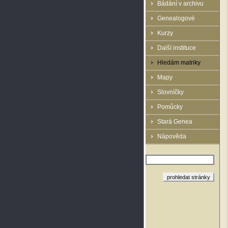
Bádání v archivu
Genealogové
Kurzy
Další instituce
Hledám matriky
Mapy
Slovníčky
Pomůcky
Stará Genea
Nápověda