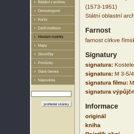
Bádání v archivu
(1573-1951)
Genealogové
Státní oblastní arc
Kurzy
Další instituce
Farnost
Hledám matriky
farnost církve řím
Mapy
Signatury
Slovníčky
Pomůcky
signatura:
Kostele
Stará Genea
signatura:
M 3-5/4
Nápověda
signatura filmu:
M 
signatura výpůjčn
Informace
originál
kniha