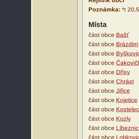
Rejstřík obcí
Poznámka:
*r 20,
Místa
část obce
Bašť
část obce
Brázdim
část obce
Byškovi
část obce
Čakovič
část obce
Dřísy
část obce
Chrást
část obce
Jiřice
část obce
Kojetice
část obce
Kostele
část obce
Kozly
část obce
Líbezni
část obce
Lobkovi