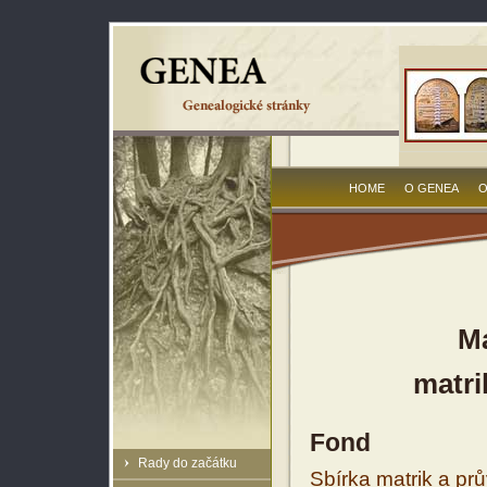
HOME
O GENEA
O
Ma
matri
Fond
Rady do začátku
Sbírka matrik a prů