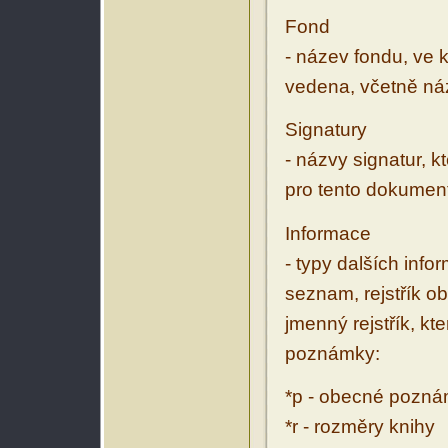
Fond
- název fondu, ve 
vedena, včetně ná
Signatury
- názvy signatur, k
pro tento dokumen
Informace
- typy dalších inf
seznam, rejstřík ob
jmenný rejstřík, kt
poznámky:
*p - obecné pozn
*r - rozměry knihy