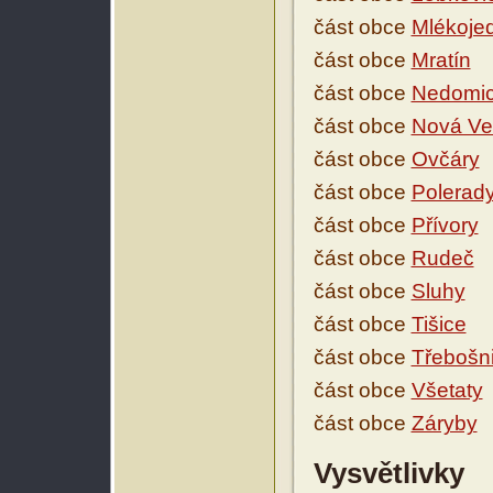
část obce
Mlékoje
část obce
Mratín
část obce
Nedomi
část obce
Nová Ve
část obce
Ovčáry
část obce
Polerad
část obce
Přívory
část obce
Rudeč
část obce
Sluhy
část obce
Tišice
část obce
Třebošn
část obce
Všetaty
část obce
Záryby
Vysvětlivky