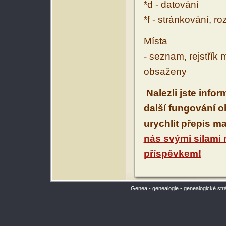
*d - datování
*f - stránkování, r
Místa
- seznam, rejstřík 
obsaženy
Nalezli jste info
další fungování 
urychlit přepis m
nás svými silami
příspěvkem!
Genea - genealogie - genealogické str