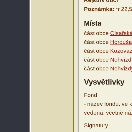
Rejstřík obcí
Poznámka:
*r 22,
Místa
část obce
Císařsk
část obce
Horouša
část obce
Kozova
část obce
Nehvízd
část obce
Nehvizd
Vysvětlivky
Fond
- název fondu, ve 
vedena, včetně ná
Signatury