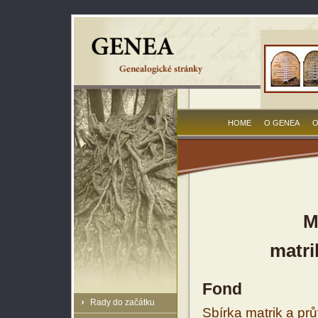
HOME
O GENEA
O
M
matri
Fond
Rady do začátku
Sbírka matrik a prů