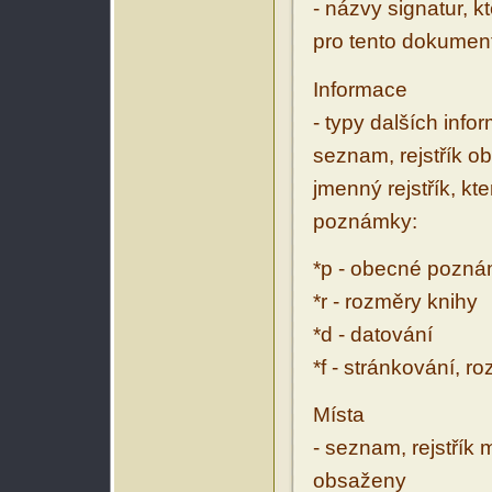
- názvy signatur, k
pro tento dokumen
Informace
- typy dalších inf
seznam, rejstřík ob
jmenný rejstřík, kt
poznámky:
*p - obecné pozn
*r - rozměry knihy
*d - datování
*f - stránkování, r
Místa
- seznam, rejstřík 
obsaženy