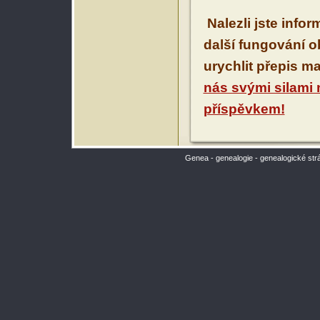
Nalezli jste info
další fungování 
urychlit přepis m
nás svými silami
příspěvkem!
Genea - genealogie - genealogické str