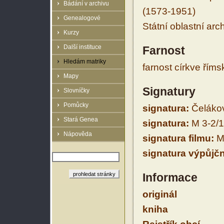
Bádání v archivu
(1573-1951)
Genealogové
Státní oblastní arc
Kurzy
Další instituce
Farnost
Hledám matriky
farnost církve řím
Mapy
Signatury
Slovníčky
Pomůcky
signatura:
Čelákov
Stará Genea
signatura:
M 3-2/
Nápověda
signatura filmu:
M 
signatura výpůjčn
Informace
originál
kniha