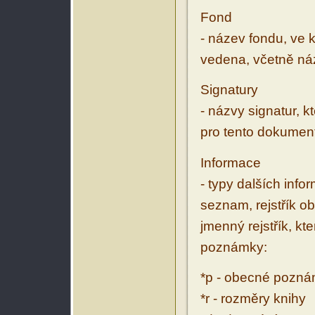
Fond
- název fondu, ve 
vedena, včetně ná
Signatury
- názvy signatur, k
pro tento dokumen
Informace
- typy dalších inf
seznam, rejstřík ob
jmenný rejstřík, kt
poznámky:
*p - obecné pozn
*r - rozměry knihy