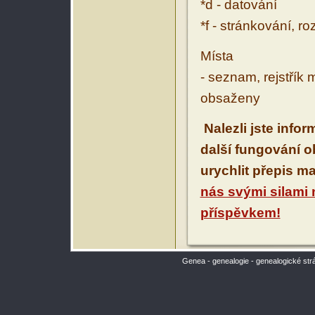
*d - datování
*f - stránkování, r
Místa
- seznam, rejstřík 
obsaženy
Nalezli jste info
další fungování 
urychlit přepis m
nás svými silami
příspěvkem!
Genea - genealogie - genealogické str