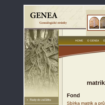
HOME
O GENEA
O
matrik
Fond
Rady do začátku
Sbírka matrik a prů