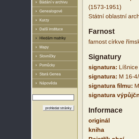
Bádání v archivu
(1573-1951)
Genealogové
Státní oblastní arc
Kurzy
Další instituce
Farnost
Hledám matriky
farnost církve řím
Mapy
Signatury
Slovníčky
Pomůcky
signatura:
Líšnice 
Stará Genea
signatura:
M 16-4
Nápověda
signatura filmu:
M 
signatura výpůjčn
Informace
originál
kniha