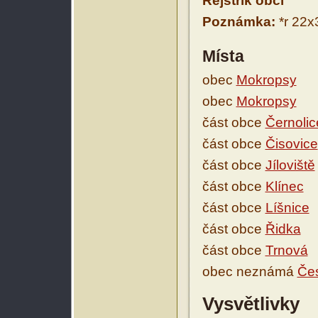
Rejstřík obcí
Poznámka:
*r 22x
Místa
obec
Mokropsy
obec
Mokropsy
část obce
Černolic
část obce
Čisovice
část obce
Jíloviště
část obce
Klínec
část obce
Líšnice
část obce
Řidka
část obce
Trnová
obec neznámá
Čes
Vysvětlivky