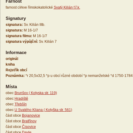
Farnost
farnost církve římskokatolické
Svatý Kilián f.ř.k.
Signatury
signatura:
Sv. Kilián IIIb.
signatura:
M 16-1/7
signatura filmu:
M 16-1/7
signatura výpůjční:
Sv. Kilián 7
Informace
originál
kniha
Rejstřík obcí
Poznámka:
*r 20,5x32,5 *p u obcí různé období *p nemanželské *d 1750-1784
Místa
obec
Brunšov ( Kotyska str. 119)
obec
Hradiště
obec
Třebšín
obec
U Svatého Kliana ( Kotyška str. 561)
část obce
Bojanovice
část obce
Bratřínov
část obce
Čisovice
část obce
Davle