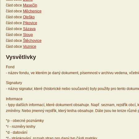
část obce
Masečín
část obce
Měchenice
část obce
Oleško
část obce
Pikovice
část obce
Sázava
část obce
Sloup
část obce
Štěchovice
část obce
Voznice
Vysvětlivky
Fond
- název fondu, ve kterém je daný dokument, písemnost v archivu vedena, včetn
Signatury
- názvy signatur, které (historické nebo současné) byly použity pro tento dokum
Informace
- typy dalších informací, které dokument obsahuje. Např. seznam, rejstřík obcí, k
zmíněny. Nebo jmenný rejstřík, který kniha obsahuje. Dále jsou ke knize různé
*p - obecné poznámky
*r - rozměry knihy
*d - datování
*f - stránkování, rozsah stran pro daný typ části matriky