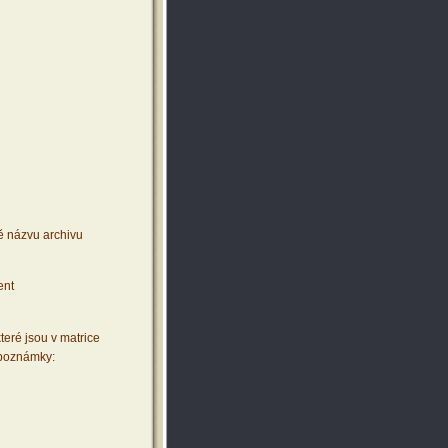
ě názvu archivu
ent
teré jsou v matrice
 poznámky: