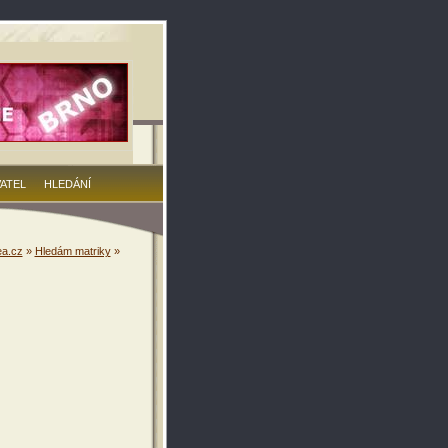
VATEL
HLEDÁNÍ
a.cz
»
Hledám matriky
»