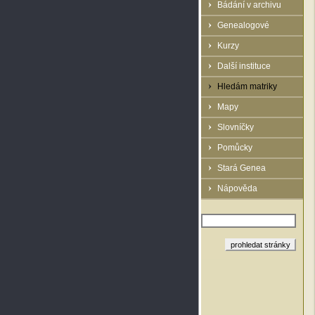
Bádání v archivu
Genealogové
Kurzy
Další instituce
Hledám matriky
Mapy
Slovníčky
Pomůcky
Stará Genea
Nápověda