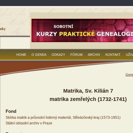
HOME
O GENEA
ODKAZY
FÓRUM
ARCHIV
KONTAKT
UŽI
Gene
Matrika, Sv. Kilián 7
matrika zemřelých (1732-1741)
Fond
Sbírka matrik a průvodní listinný materiál, Středočeský kraj (1573-1951)
Státní oblastní archiv v Praze