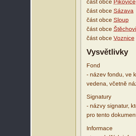
část obce
Pikovice
část obce
Sázava
část obce
Sloup
část obce
Štěchov
část obce
Voznice
Vysvětlivky
Fond
- název fondu, ve 
vedena, včetně ná
Signatury
- názvy signatur, k
pro tento dokumen
Informace