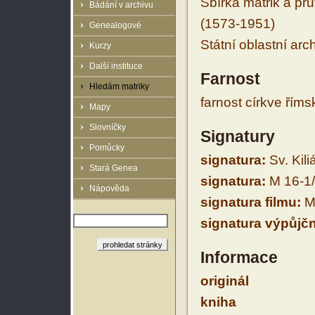
Sbírka matrik a prů
Bádání v archivu
(1573-1951)
Genealogové
Státní oblastní arc
Kurzy
Další instituce
Farnost
Hledám matriky
farnost církve řím
Mapy
Slovníčky
Signatury
Pomůcky
signatura:
Sv. Kiliá
Stará Genea
signatura:
M 16-1
Nápověda
signatura filmu:
M 
signatura výpůjčn
Informace
originál
kniha