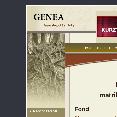
HOME
O GENEA
O
matri
Fond
Rady do začátku