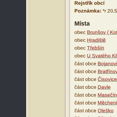
Rejstřík obcí
Poznámka:
*r 20,
Místa
obec
Brunšov ( Kot
obec
Hradiště
obec
Třebšín
obec
U Svatého Kli
část obce
Bojanov
část obce
Bratříno
část obce
Čisovice
část obce
Davle
část obce
Masečín
část obce
Měcheni
část obce
Oleško