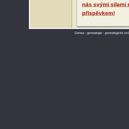
nás svými silami
příspěvkem!
Genea - genealogie - genealogické str