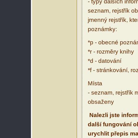
- typy dalších inf
seznam, rejstřík ob
jmenný rejstřík, kt
poznámky:
*p - obecné pozn
*r - rozměry knihy
*d - datování
*f - stránkování, r
Místa
- seznam, rejstřík 
obsaženy
Nalezli jste info
další fungování 
urychlit přepis m