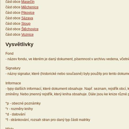
část obce
Masečín
část obce
Měchenice
část obce
Pikovice
část obce
Sázava
část obce
Sloup
část obce
Štěchovice
část obce
Voznice
Vysvětlivky
Fond
- název fondu, ve kterém je daný dokument, písemnost v archivu vedena, včetn
Signatury
- názvy signatur, které (historické nebo současné) byly použity pro tento dokum
Informace
- typy dalších informací, které dokument obsahuje. Např. seznam, rejstřík obcí, k
zmíněny. Nebo jmenný rejstřík, který kniha obsahuje. Dále jsou ke knize různé
*p - obecné poznámky
*r - rozměry knihy
*d - datování
*f - stránkování, rozsah stran pro daný typ části matriky
Místa