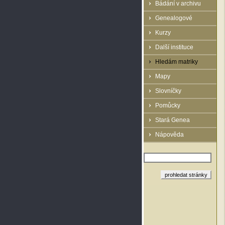
Bádání v archivu
Genealogové
Kurzy
Další instituce
Hledám matriky
Mapy
Slovníčky
Pomůcky
Stará Genea
Nápověda