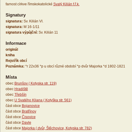
farnost církve římskokatolické
Svatý Kilián f.ř.k.
Signatury
signatura:
Sv. Kilián VI.
signatura:
M 16-1/11
signatura výpůjční:
Sv. Kilián 11
Informace
originál
kniha
Rejstřík obcí
Poznámka:
*r 22x36 *p u obcí různé období *p dvůr Majorka *d 1802-1821
Místa
obec
Brunšov ( Kotyska str. 119)
obec
Hradiště
obec
Třebšín
obec
U Svatého Kliana ( Kotyška str. 561)
část obce
Bojanovice
část obce
Bratřínov
část obce
Čisovice
část obce
Davle
část obce
Majorka ( dvůr, Štěchovice, Kotyska str. 782)