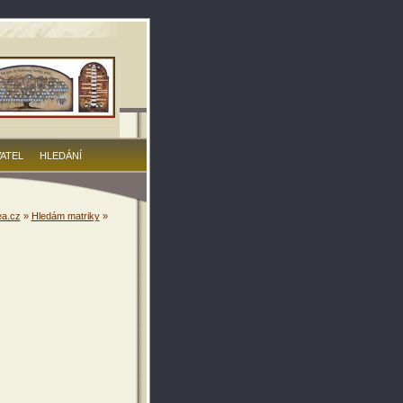
VATEL
HLEDÁNÍ
a.cz
»
Hledám matriky
»