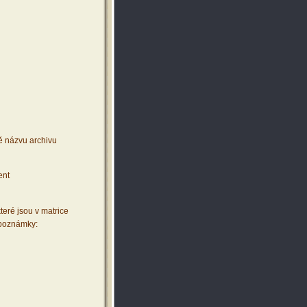
ě názvu archivu
ent
teré jsou v matrice
 poznámky: