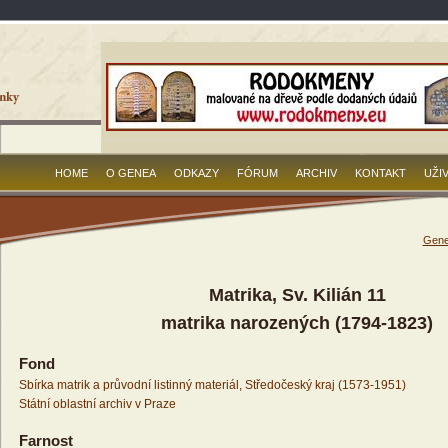
HOME
O GENEA
ODKAZY
FÓRUM
ARCHIV
KONTAKT
UŽI
Gene
Matrika, Sv. Kilián 11
matrika narozených (1794-1823)
Fond
Sbírka matrik a průvodní listinný materiál, Středočeský kraj (1573-1951)
Státní oblastní archiv v Praze
Farnost