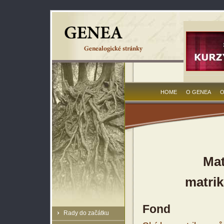
HOME
O GENEA
O
Mat
matrik
Fond
Rady do začátku