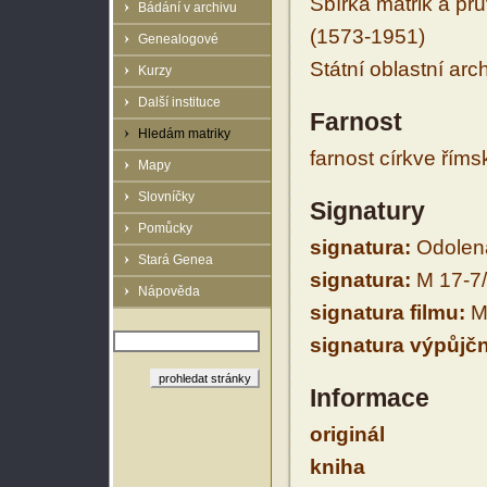
Sbírka matrik a prů
Bádání v archivu
(1573-1951)
Genealogové
Státní oblastní arc
Kurzy
Další instituce
Farnost
Hledám matriky
farnost církve řím
Mapy
Slovníčky
Signatury
Pomůcky
signatura:
Odolená
Stará Genea
signatura:
M 17-7
Nápověda
signatura filmu:
M 
signatura výpůjčn
Informace
originál
kniha