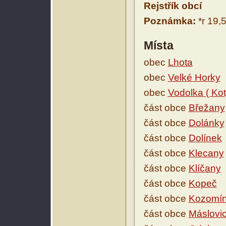
Rejstřík obcí
Poznámka:
*r 19,
Místa
obec
Lhota
obec
Velké Horky
obec
Vodolka ( Kot
část obce
Břežany
část obce
Dolánky
část obce
Dolínek
část obce
Klecany
část obce
Klíčany
část obce
Kopeč
část obce
Kozomí
část obce
Máslovi