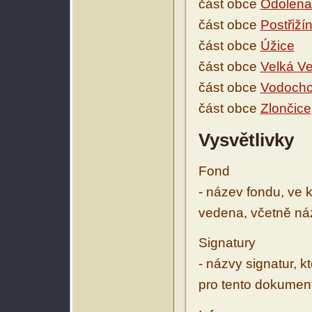
část obce
Odolena
část obce
Postřiží
část obce
Úžice
část obce
Velká V
část obce
Vodoch
část obce
Zlončice
Vysvětlivky
Fond
- název fondu, ve 
vedena, včetně ná
Signatury
- názvy signatur, k
pro tento dokumen