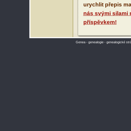
urychlit přepis m
nás svými silami
příspěvkem!
Genea - genealogie - genealogické str