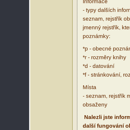
Informace
- typy dalších inf
seznam, rejstřík ob
jmenný rejstřík, kt
poznámky:
*p - obecné pozn
*r - rozměry knihy
*d - datování
*f - stránkování, r
Místa
- seznam, rejstřík 
obsaženy
Nalezli jste info
další fungování 