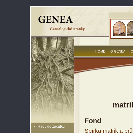
HOME
O GENEA
O
matri
Fond
Rady do začátku
Sbírka matrik a prů