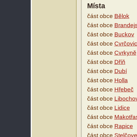
Místa
část obce
Bělok
část obce
Brandej
část obce
Buckov
část obce
Cvrčovi
část obce
Cvrkyně
část obce
Dříň
část obce
Dubí
část obce
Holla
část obce
Hřebeč
část obce
Libocho
část obce
Lidice
část obce
Makotřa
část obce
Rapice
část obce
Stelčov