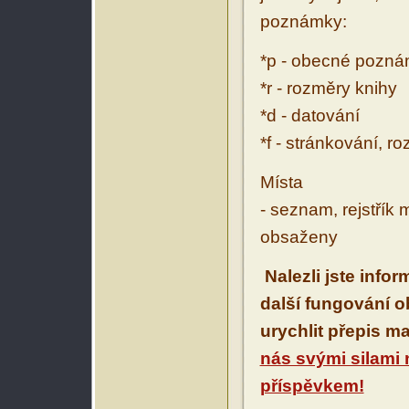
poznámky:
*p - obecné pozn
*r - rozměry knihy
*d - datování
*f - stránkování, r
Místa
- seznam, rejstřík 
obsaženy
Nalezli jste info
další fungování 
urychlit přepis m
nás svými silami
příspěvkem!