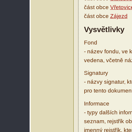
část obce
Vřetovic
část obce
Zájezd
Vysvětlivky
Fond
- název fondu, ve 
vedena, včetně ná
Signatury
- názvy signatur, k
pro tento dokumen
Informace
- typy dalších inf
seznam, rejstřík ob
jmenný rejstřík, kt