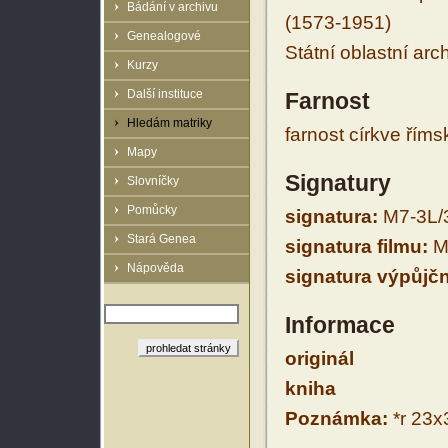
Bádání v archivu
(1573-1951)
Genealogové
Státní oblastní arc
Kurzy
Další instituce
Farnost
Hledám matriky
farnost církve řím
Mapy
Signatury
Slovníčky
Pomůcky
signatura:
M7-3L/
Stará Genea
signatura filmu:
M
Nápověda
signatura výpůjčn
Informace
originál
kniha
Poznámka:
*r 23x