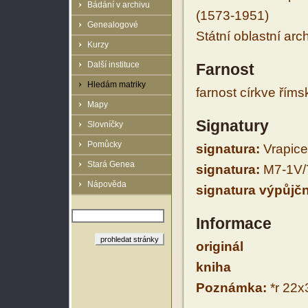
Bádání v archivu
(1573-1951)
Genealogové
Státní oblastní arc
Kurzy
Další instituce
Farnost
Hledám matriky
farnost církve řím
Mapy
Signatury
Slovníčky
Pomůcky
signatura:
Vrapice 
Stará Genea
signatura:
M7-1V/
Nápověda
signatura výpůjčn
Informace
originál
kniha
Poznámka:
*r 22x