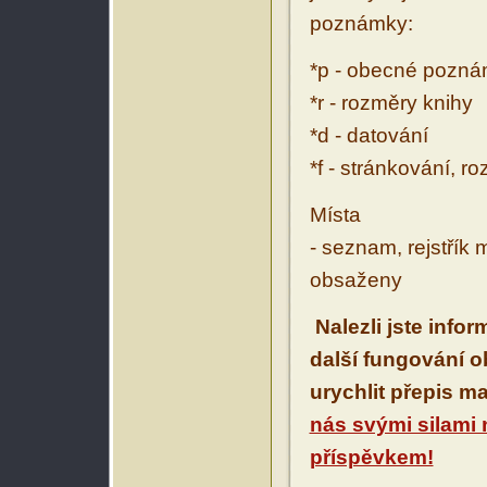
poznámky:
*p - obecné pozn
*r - rozměry knihy
*d - datování
*f - stránkování, r
Místa
- seznam, rejstřík 
obsaženy
Nalezli jste info
další fungování 
urychlit přepis m
nás svými silami
příspěvkem!