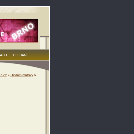
VATEL
HLEDÁNÍ
a.cz
»
Hledám matriky
»