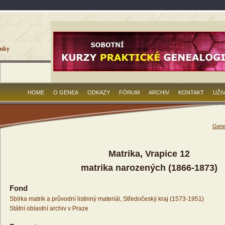
HOME
O GENEA
ODKAZY
FÓRUM
ARCHIV
KONTAKT
UŽI
Gene
Matrika, Vrapice 12
matrika narozených (1866-1873)
Fond
Sbírka matrik a průvodní listinný materiál, Středočeský kraj (1573-1951)
Státní oblastní archiv v Praze