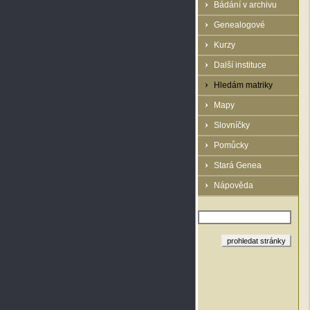
Bádání v archivu
Genealogové
Kurzy
Další instituce
Hledám matriky
Mapy
Slovníčky
Pomůcky
Stará Genea
Nápověda