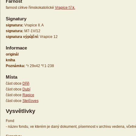
Farnost
farnost církve římskokatolické
Vrapice f.ř.k.
Signatury
signatura:
Vrapice II. A
signatura:
M7-1V/12
signatura výpůjční:
Vrapice 12
Informace
originál
kniha
Poznámka:
*r 29x42 *f 1-238
Místa
část obce
Dříň
část obce
Dubí
část obce
Rapice
část obce
Stelčoves
Vysvětlivky
Fond
- název fondu, ve kterém je daný dokument, písemnost v archivu vedena, včetn