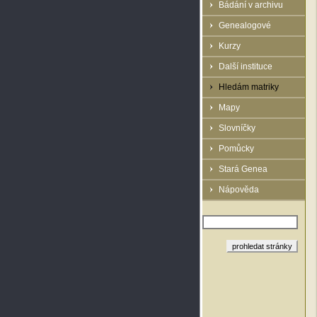
Bádání v archivu
Genealogové
Kurzy
Další instituce
Hledám matriky
Mapy
Slovníčky
Pomůcky
Stará Genea
Nápověda