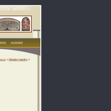
VATEL
HLEDÁNÍ
a.cz
»
Hledám matriky
»