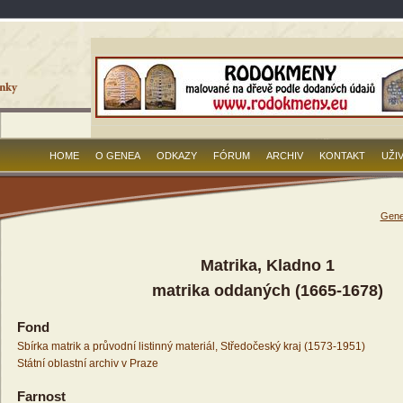
HOME
O GENEA
ODKAZY
FÓRUM
ARCHIV
KONTAKT
UŽI
Gene
Matrika, Kladno 1
matrika oddaných (1665-1678)
Fond
Sbírka matrik a průvodní listinný materiál, Středočeský kraj (1573-1951)
Státní oblastní archiv v Praze
Farnost