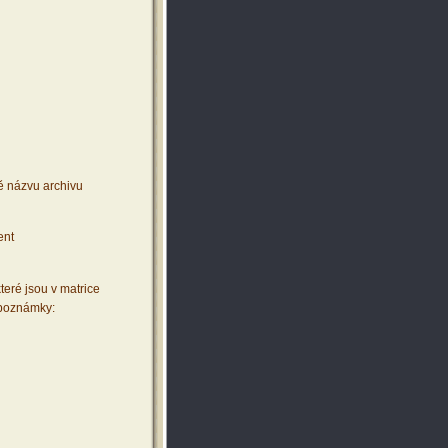
ě názvu archivu
ent
teré jsou v matrice
 poznámky: