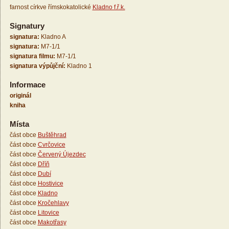
farnost církve římskokatolické
Kladno f.ř.k.
Signatury
signatura:
Kladno A
signatura:
M7-1/1
signatura filmu:
M7-1/1
signatura výpůjční:
Kladno 1
Informace
originál
kniha
Místa
část obce
Buštěhrad
část obce
Cvrčovice
část obce
Červený Újezdec
část obce
Dříň
část obce
Dubí
část obce
Hostivice
část obce
Kladno
část obce
Kročehlavy
část obce
Litovice
část obce
Makotřasy