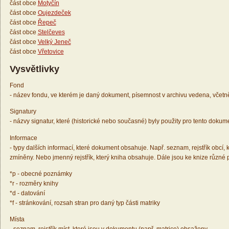
část obce
Motyčín
část obce
Oujezdeček
část obce
Řepeč
část obce
Stelčeves
část obce
Velký Jeneč
část obce
Vřetovice
Vysvětlivky
Fond
- název fondu, ve kterém je daný dokument, písemnost v archivu vedena, včetn
Signatury
- názvy signatur, které (historické nebo současné) byly použity pro tento dokum
Informace
- typy dalších informací, které dokument obsahuje. Např. seznam, rejstřík obcí, k
zmíněny. Nebo jmenný rejstřík, který kniha obsahuje. Dále jsou ke knize různé
*p - obecné poznámky
*r - rozměry knihy
*d - datování
*f - stránkování, rozsah stran pro daný typ části matriky
Místa
- seznam, rejstřík míst, které jsou v dokumentu (např. matrice) obsaženy